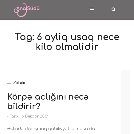
Tag:
6 ayliq usaq nece
kilo olmalidir
Zahılıq
Körpə aclığını necə
bildirir?
-
Tarix: 16 Dekabr 2019
Əslində danışmaq qabiliyyəti olmasa da