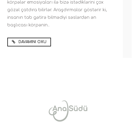
körpələr emosiyaları ilə bizə istədiklərini çox
gözəl çatdıra bilirlər. Araşdırmalar göstərir ki,
insanın tab gətirə bilmədiyi səslərdən ən
başlıcası körpənin..
DAVAMINI OXU