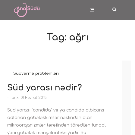
Tag:
ağrı
Südvermə problemləri
Süd yarası nədir?
-
Tarix: 01 Fevral 2018
Süd yarası “candida” və ya candida albicans
adlanan göbələkkimilər nəslindən olan
mikroorqanizmlər tərəfindən törədilən funqal
yəni göbələk mənşəli infeksiyadır. Bu