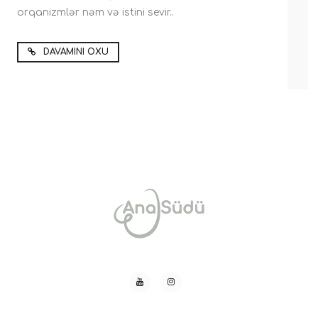
orqanizmlər nəm və istini sevir..
DAVAMINI OXU