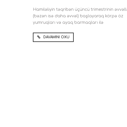
Hamiləliyin təqribən üçüncü trimestrinin əvvəl
(bəzən isə daha əvvəl) başlayaraq körpə öz
yumruqları və ayaq barmaqları ilə
DAVAMINI OXU