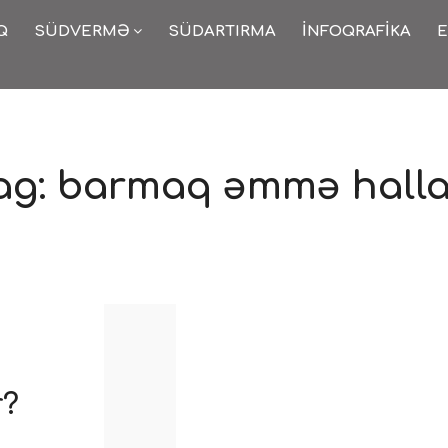
Q
SÜDVERMƏ
SÜDARTIRMA
İNFOQRAFIKA
E
ag:
barmaq əmmə halla
r?