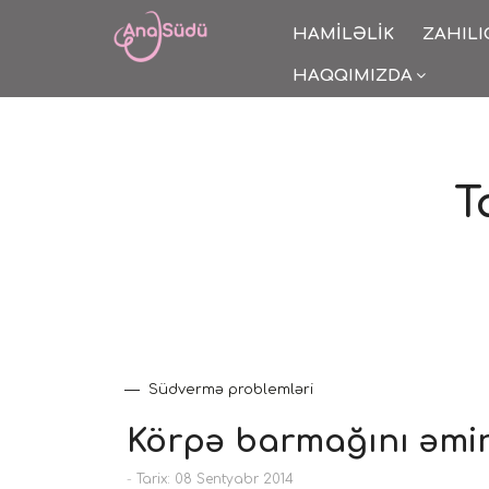
HAMILƏLIK
ZAHILI
HAQQIMIZDA
T
Südvermə problemləri
Körpə barmağını əmi
-
Tarix: 08 Sentyabr 2014