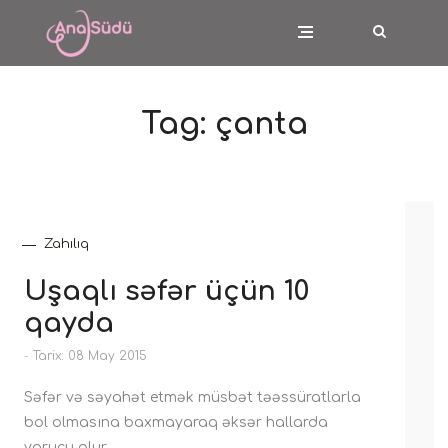
Tag:
çanta
Zahılıq
Uşaqlı səfər üçün 10
qayda
-
Tarix: 08 May 2015
Səfər və səyahət etmək müsbət təəssüratlarla
bol olmasına baxmayaraq əksər hallarda
yorucu olur.