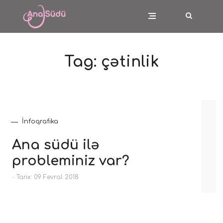
Tag:
çətinlik
İnfoqrafika
Ana südü ilə
probleminiz var?
-
Tarix: 09 Fevral 2018