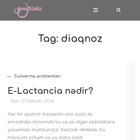
Tag:
diaqnoz
Südvermə problemləri
E-Lactancia nədir?
-
Tarix: 12 Oktyabr 2024
Hər bir qadının körpəsini ana südü ilə
əmizdirdiyi dönəmdə bu və ya digər xəstəliklərə
yoluxması mümkündür. Xəstəlik dedikdə, bu
mövsümi zökəm və ya daha ciddi..