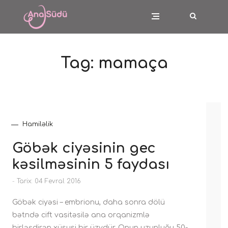
Tag:
mamaça
Hamiləlik
Göbək ciyəsinin gec
kəsilməsinin 5 faydası
-
Tarix: 04 Fevral 2016
Göbək ciyəsi – embrionu, daha sonra dölü
bətndə cift vasitəsilə ana orqanizmlə
birləşdirən xüsusi bir üzvdür. Onun uzunluğu 50-