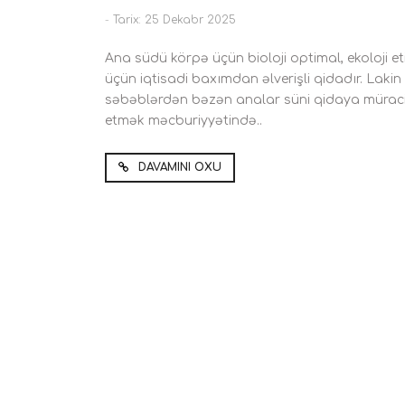
-
Tarix: 25 Dekabr 2025
Ana südü körpə üçün bioloji optimal, ekoloji eti
üçün iqtisadi baxımdan əlverişli qidadır. Lakin
səbəblərdən bəzən analar süni qidaya mürac
etmək məcburiyyətində..
DAVAMINI OXU