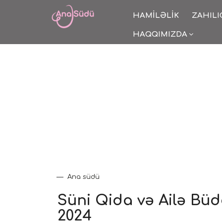
HAMILƏLIK
ZAHILI
HAQQIMIZDA
Ana südü
Süni Qida və Ailə Büd
2024