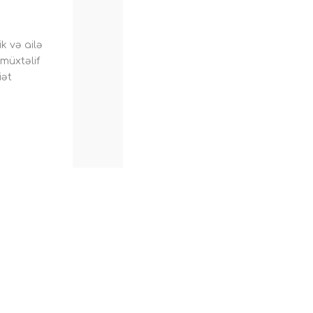
k və ailə
 müxtəlif
iət