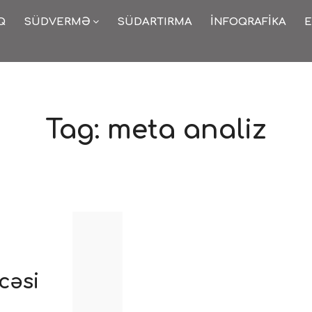
Q
SÜDVERMƏ
SÜDARTIRMA
İNFOQRAFIKA
E
Tag:
meta analiz
cəsi