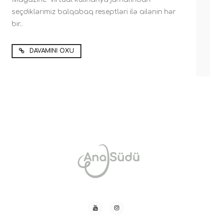
seçdiklərimiz balqabaq reseptləri ilə ailənin hər
bir..
DAVAMINI OXU