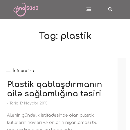
Tag:
plastik
İnfoqrafika
Plastik qablaşdırmanın
ailə sağlamlığına təsiri
-
Tarix: 19 Noyabr 2015
Ailənin gündəlik istifadəsində olan plastik
kütlələrin növləri və onların nişanlaması bu
qablaşdırma növləri haqqında