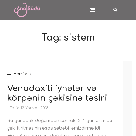
Tag:
sistem
Hamiləlik
Venadaxili iynələr və
körpənin çəkisinə təsiri
-
Tarix: 12 Yanvar 2018
Bu günədək doğumdan sonrakı 3-4 gün ərzində
çəki itirilməsinin əsas səbəbi əmizdirmə idi.
Əgər 4-cü gün yeni doğulmuş körpə ortalama