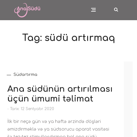
Tag:
südü artırmaq
Südartırma
Ana südünün artırılması
üçün ümumi təlimat
-
Tarix: 12 Sentyabr 2020
İlk bir neçə gün və ya həftə ərzində döşləri
əmizdirməklə və ya südsorucu aparat vasitəsi
ilə tez-tez stimullaşdırmaq bol ana südü