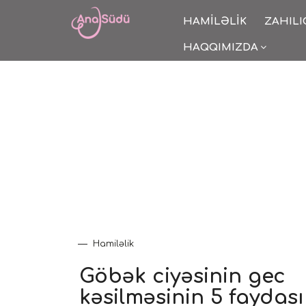
HAMILƏLIK
ZAHILI
HAQQIMIZDA
Hamiləlik
Göbək ciyəsinin gec
kəsilməsinin 5 faydası