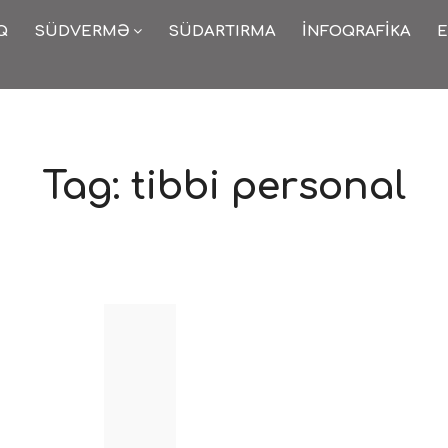
Q
SÜDVERMƏ
SÜDARTIRMA
İNFOQRAFIKA
E
Tag:
tibbi personal