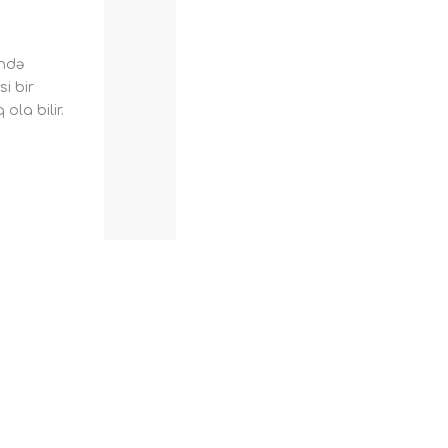
tndə
i bir
la bilir.