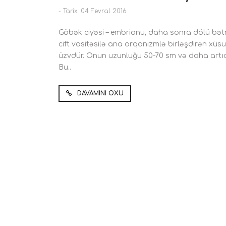
-
Tarix: 04 Fevral 2016
Göbək ciyəsi – embrionu, daha sonra dölü bə
cift vasitəsilə ana orqanizmlə birləşdirən xüsus
üzvdür. Onun uzunluğu 50-70 sm və daha artıq o
Bu..
DAVAMINI OXU