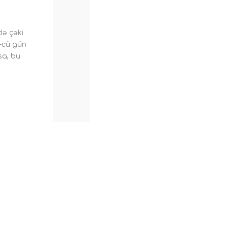
ə çəki
4-cü gün
sa, bu