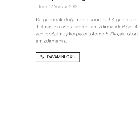
-
Tarix: 12 Yanvar 2018
Bu günədək doğumdan sonrakı 3-4 gün ərzind
itirilməsinin əsas səbəbi əmizdirmə idi. Əgər 
yeni doğulmuş körpə ortalama 5-7% çəki atar
əmizdirmənin..
DAVAMINI OXU