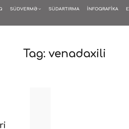
Q
SÜDVERMƏ
SÜDARTIRMA
İNFOQRAFIKA
E
Tag:
venadaxili
ri