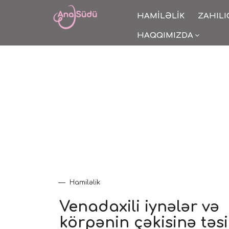
HAMILƏLIK
ZAHILI
HAQQIMIZDA
Hamiləlik
Venadaxili iynələr və
körpənin çəkisinə təsi