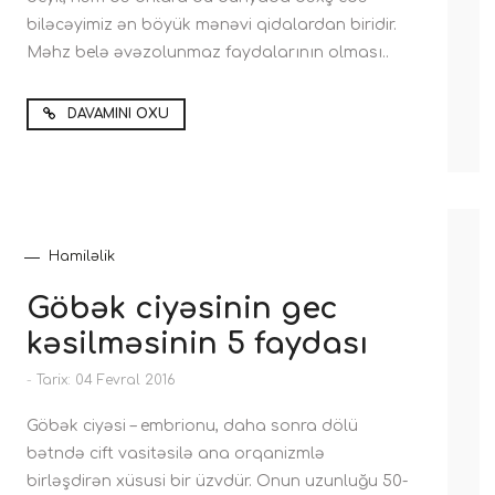
biləcəyimiz ən böyük mənəvi qidalardan biridir.
Məhz belə əvəzolunmaz faydalarının olması..
DAVAMINI OXU
Hamiləlik
Göbək ciyəsinin gec
kəsilməsinin 5 faydası
-
Tarix: 04 Fevral 2016
Göbək ciyəsi – embrionu, daha sonra dölü
bətndə cift vasitəsilə ana orqanizmlə
birləşdirən xüsusi bir üzvdür. Onun uzunluğu 50-