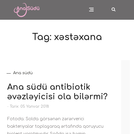
Tag:
xəstəxana
Ana südü
Ana südü antibiotik
əvəzləyicisi ola bilərmi?
-
Tarix: 05 Yanvar 2018
Fotoda: Solda görsənən zərərverici
bakteriyalar toplaşaraq ərtafında qoruyucu
biolent yaratmışdır. Sağda isə həmin