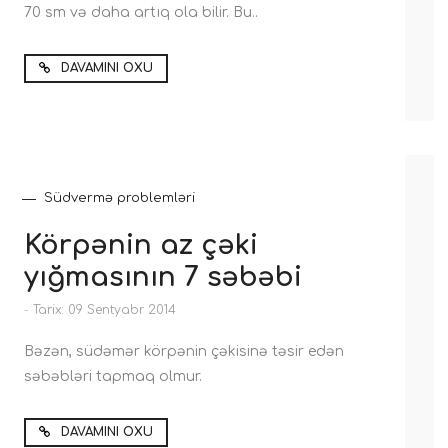
70 sm və daha artıq ola bilir. Bu..
DAVAMINI OXU
Südvermə problemləri
Körpənin az çəki
yığmasının 7 səbəbi
-
Tarix: 09 Sentyabr 2014
Bəzən, südəmər körpənin çəkisinə təsir edən
səbəbləri tapmaq olmur.
DAVAMINI OXU