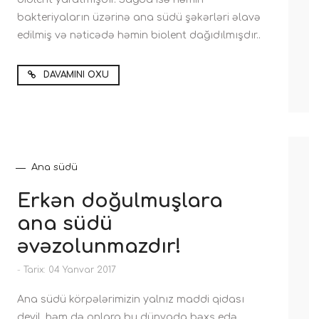
bakteriyaların üzərinə ana südü şəkərləri əlavə
edilmiş və nəticədə həmin biolent dağıdılmışdır..
DAVAMINI OXU
Ana südü
Erkən doğulmuşlara
ana südü
əvəzolunmazdır!
-
Tarix: 04 Yanvar 2017
Ana südü körpələrimizin yalnız maddi qidası
deyil, həm də onlara bu dünyada bəxş edə