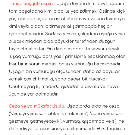
Təmiz boşqab üsulu
– uşağı doyana kimi deyil, qabını
tam boşaldana kimi qida ilə yedizdirmək. Əslində kiçik
yaşlarından uşaqları israf etməməyə və son loxmaya
kimi yeyib qidanı bitirməyə alışdırmaqda heç bir
qəbahət yoxdur. Sadəcə yemək çəkərkən uşağın yeyə
biləcək miqdarı qida böyüklər tərəfindən düzgün
təyin etməlidirlər. Ən dəqiq miqdarı təsəvvür etmək
“uşaq yumruğu porsiyası” prinsipinə əsaslanmaq olar.
Hər bir insanın mədəsi onun yumuruğu həcmindədir.
Uşağınızın yumuruğu ölçüsündən daha az qoyulan
yemək çox ehtimal ki, sona qədər bitiriləcəkdir.
Unutmayaq ki, mədədə qidadan əlavə su və hava
üçün də yer qalmalıdır.
Cəza və ya mükafat üsulu.
Uşaqlarda qida nə cəza
(“yeməyi yeməsən ciblərinə tökəcəm”, “bunu yeməsən
gəzməyə getməyəcəyik”, vurmaq, qışqırmaq və s.), nə
də hədiyyə ilə asossiasiya edilməməlidir. Əks təqdirdə