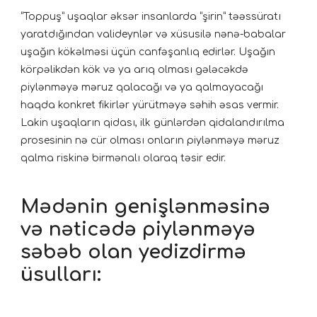
“Toppuş” uşaqlar əksər insanlarda “şirin” təəssüratı
yaratdığından valideynlər və xüsusilə nənə-babalar
uşağın kökəlməsi üçün canfəşanlıq edirlər. Uşağın
körpəlikdən kök və ya arıq olması gələcəkdə
piylənməyə məruz qalacağı və ya qalmayacağı
haqda konkret fikirlər yürütməyə səhih əsas vermir.
Lakin uşaqların qidası, ilk günlərdən qidalandırılma
prosesinin nə cür olması onların piylənməyə məruz
qalma riskinə birmənalı olaraq təsir edir.
Mədənin genişlənməsinə
və nəticədə piylənməyə
səbəb olan yedizdirmə
üsulları: