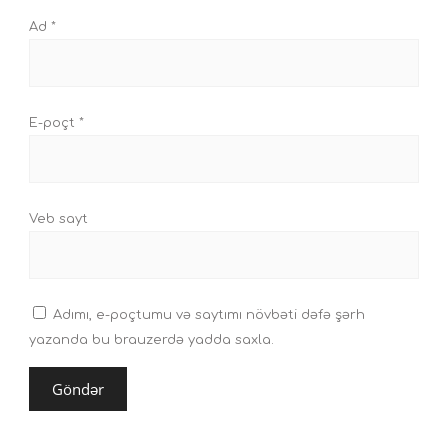
Ad
*
E-poçt
*
Veb sayt
Adımı, e-poçtumu və saytımı növbəti dəfə şərh
yazanda bu brauzerdə yadda saxla.