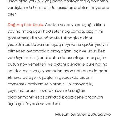
uşaqlarda yetkinlik yaşından başlayaraq qidalanma
vərdişlərində bir sıra ciddi psixoloji problemlər yarana
bilər.
Dağınıq fikir üsulu.
Adətən valideynlər uşağın fikrini
yayındırmaq üçün hadisələr nağıllamaq, cizgi filmi
göstərmək, dilə və söhbətə tutmaqla qidanı
yedizdirirlər. Bu zaman uşaq nəyi və nə qədər yediyini
bilmədən avtomatik olaraq ağzını açır və udur. Bəzi
valideynlər isə işlərini daha da asanlaşdırmaq üçün
bütün növ yeməkləri və qidanı blenderlə püre halına
salırlar. Axıcı və çeynəmədən asan udulan qida qəbul
etməyə öyrəşən uşaqların gələcəkdə qidanı
çeynəmək problemləri yaranır. Unutmayaq ki,
çeynəmə prosesi özü-özülüyündə sağlam
qidalanmanın əsaslarındadır, ağız-çənə orqanları
üçün çox faydalı və vacibdir.
Müəllif:
Səltənət Zülfüqarova