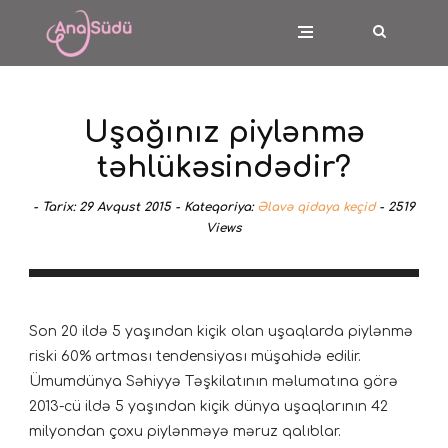
Uşağınız piylənmə
təhlükəsindədir?
-
Tarix:
29 Avqust 2015 -
Kateqoriya:
Əlavə qidaya keçid
-
2519
Views
Son 20 ildə 5 yaşından kiçik olan uşaqlarda piylənmə
riski 60% artması tendensiyası müşahidə edilir.
Ümumdünya Səhiyyə Təşkilatının məlumatına görə
2013-cü ildə 5 yaşından kiçik dünya uşaqlarının 42
milyondan çoxu piylənməyə məruz qalıblar.