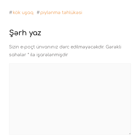
#
kök uşaq
#
piylənmə təhlükəsi
Şərh yaz
Sizin e-poçt ünvanınız dərc edilməyəcəkdir.
Gərəkli
sahələr
*
ilə işarələnmişdir