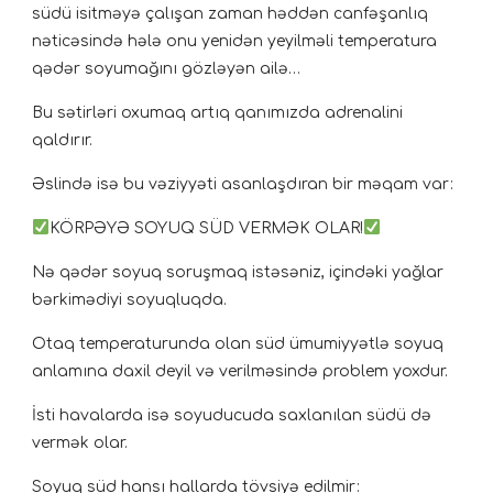
südü isitməyə çalışan zaman həddən canfəşanlıq
nəticəsində hələ onu yenidən yeyilməli temperatura
qədər soyumağını gözləyən ailə…
Bu sətirləri oxumaq artıq qanımızda adrenalini
qaldırır.
Əslində isə bu vəziyyəti asanlaşdıran bir məqam var:
KÖRPƏYƏ SOYUQ SÜD VERMƏK OLAR!
Nə qədər soyuq soruşmaq istəsəniz, içindəki yağlar
bərkimədiyi soyuqluqda.
Otaq temperaturunda olan süd ümumiyyətlə soyuq
anlamına daxil deyil və verilməsində problem yoxdur.
İsti havalarda isə soyuducuda saxlanılan südü də
vermək olar.
Soyuq süd hansı hallarda tövsiyə edilmir: