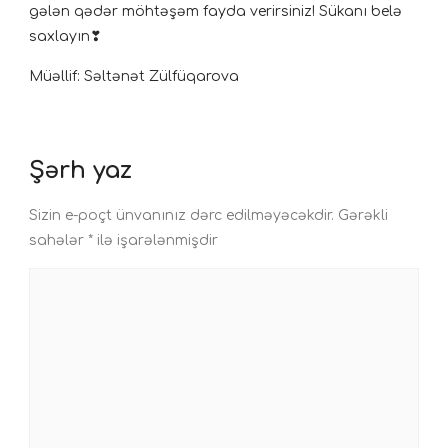
gələn qədər möhtəşəm fayda verirsiniz! Sükanı belə
saxlayın❣
Müəllif: Səltənət Zülfüqarova
Şərh yaz
Sizin e-poçt ünvanınız dərc edilməyəcəkdir.
Gərəkli
sahələr
*
ilə işarələnmişdir