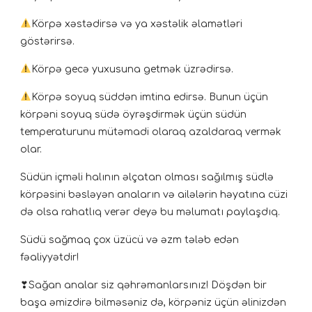
Körpə xəstədirsə və ya xəstəlik əlamətləri
göstərirsə.
Körpə gecə yuxusuna getmək üzrədirsə.
Körpə soyuq süddən imtina edirsə. Bunun üçün
körpəni soyuq südə öyrəşdirmək üçün südün
temperaturunu mütəmadi olaraq azaldaraq vermək
olar.
Südün içməli halının əlçatan olması sağılmış südlə
körpəsini bəsləyən anaların və ailələrin həyatına cüzi
də olsa rahatlıq verər deyə bu məlumatı paylaşdıq.
Südü sağmaq çox üzücü və əzm tələb edən
fəaliyyətdir!
❣Sağan analar siz qəhrəmanlarsınız! Döşdən bir
başa əmizdirə bilməsəniz də, körpəniz üçün əlinizdən