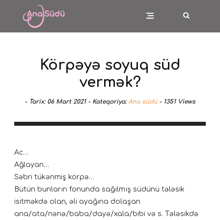
Körpəyə soyuq süd
vermək?
-
Tarix:
06 Mart 2021 -
Kateqoriya:
Ana südü
-
1351
Views
Ac…
Ağlayan…
Səbri tükənmiş körpə…
Bütün bunların fonunda sağılmış südünü tələsik
isitməkdə olan, əli ayağına dolaşan
ana/ata/nənə/baba/dayə/xala/bibi və s. Tələsikdə