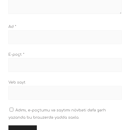
Ad
*
E-poçt
*
Veb sayt
Adımı, e-poçtumu və saytımı növbəti dəfə şərh
yazanda bu brauzerdə yadda saxla.