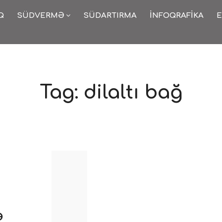
Q
SÜDVERMƏ
SÜDARTIRMA
İNFOQRAFIKA
E
Tag:
dilaltı bağ
ə