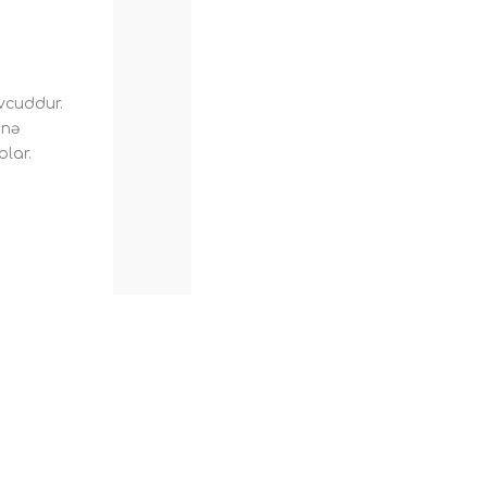
övcuddur.
inə
olar.