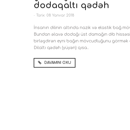
dodaqaltı qədəh
-
Tarix: 08 Yanvar 2018
İnsanın dilinin altında nazik və elastik bağ m
Bundan əlavə dodağı üst damağın dib hissəs
birləşdirən eyni bağın mövcudluğunu görmək 
Dilaltı qədəh (yüyən) qısa..
DAVAMINI OXU