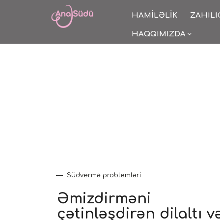
HAMILƏLIK
ZAHILI
HAQQIMIZDA
Südvermə problemləri
Əmizdirməni
çətinləşdirən dilaltı v