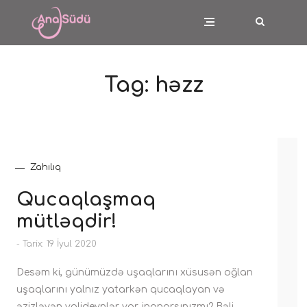
Tag:
həzz
Zahılıq
Qucaqlaşmaq
mütləqdir!
-
Tarix: 19 İyul 2020
Desəm ki, günümüzdə uşaqlarını xüsusən oğlan
uşaqlarını yalnız yatarkən qucaqlayan və
əzizləyən valideynlər var, inanarsınızmı? Bəli,