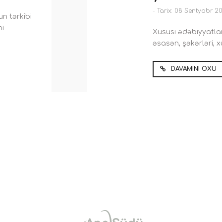
-
Tarix: 08 Sentyabr 2
n tərkibi
ni
Xüsusi ədəbiyyatla
əsasən, şəkərləri, 
DAVAMINI OXU