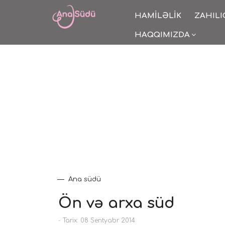
HAMILƏLIK
ZAHILI
HAQQIMIZDA
Ana südü
Ön və arxa süd
-
Tarix: 08 Sentyabr 2014