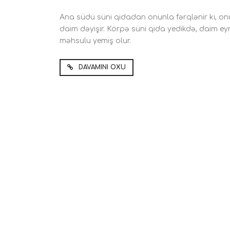
Ana südü süni qidadan onunla fərqlənir ki, onu
daim dəyişir. Körpə süni qida yedikdə, daim ey
məhsulu yemiş olur.
DAVAMINI OXU