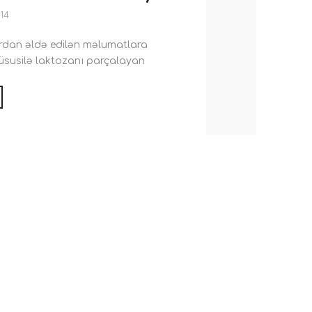
014
rdan əldə edilən məlumatlara
xüsusilə laktozanı parçalayan