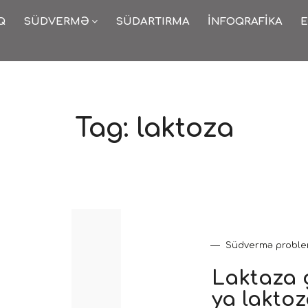
Q
SÜDVERMƏ
SÜDARTIRMA
İNFOQRAFIKA
E
Tag:
laktoza
Südvermə proble
Laktaza 
ya lakto