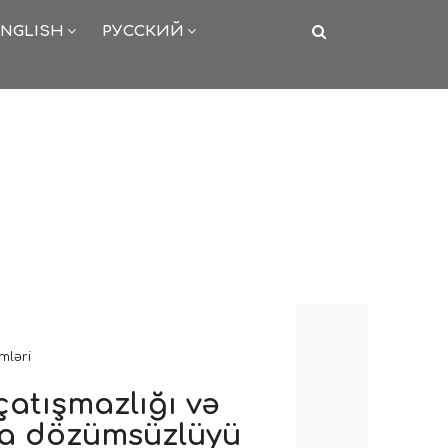
NGLISH
РУССКИЙ
mləri
çatışmazlığı və
za dözümsüzlüyü