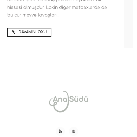
hissəsi olmuşdur. Lakin digər mətbəxlərdə də
bu cür meyvə lavaşları..
DAVAMINI OXU