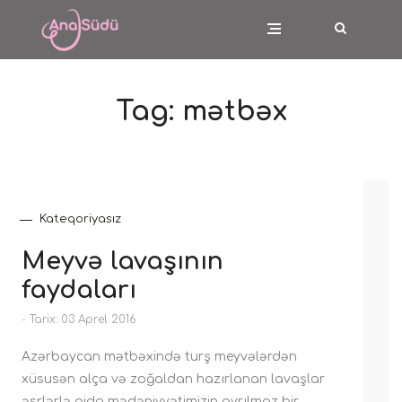
Tag:
mətbəx
Kateqoriyasız
Meyvə lavaşının
faydaları
-
Tarix: 03 Aprel 2016
Azərbaycan mətbəxində turş meyvələrdən
xüsusən alça və zoğaldan hazırlanan lavaşlar
əsrlərlə qida mədəniyyətimizin ayrılmaz bir