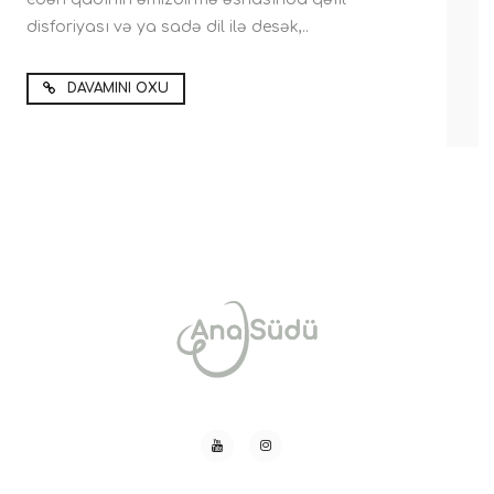
disforiyası və ya sadə dil ilə desək,..
DAVAMINI OXU