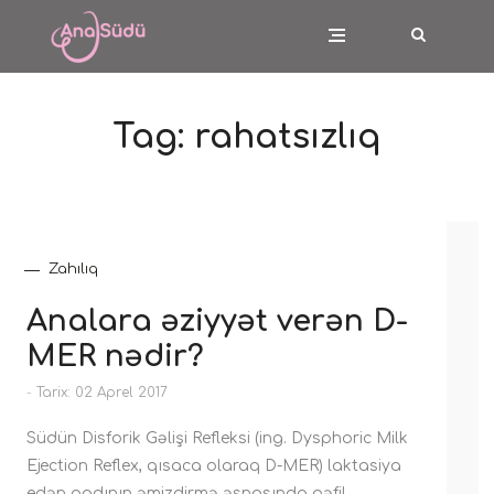
Tag:
rahatsızlıq
Zahılıq
Analara əziyyət verən D-
MER nədir?
-
Tarix: 02 Aprel 2017
Südün Disforik Gəlişi Refleksi (ing. Dysphoric Milk
Ejection Reflex, qısaca olaraq D-MER) laktasiya
edən qadının əmizdirmə əsnasında qəfil