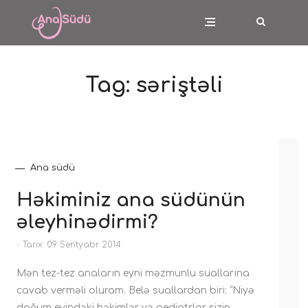
Tag:
səriştəli
Ana südü
Həkiminiz ana südünün
əleyhinədirmi?
-
Tarix: 09 Sentyabr 2014
Mən tez-tez anaların eyni məzmunlu suallarına
cavab verməli oluram. Belə suallardan biri: “Niyə
doğum evindəki həkimlər və pediatrlar sizin