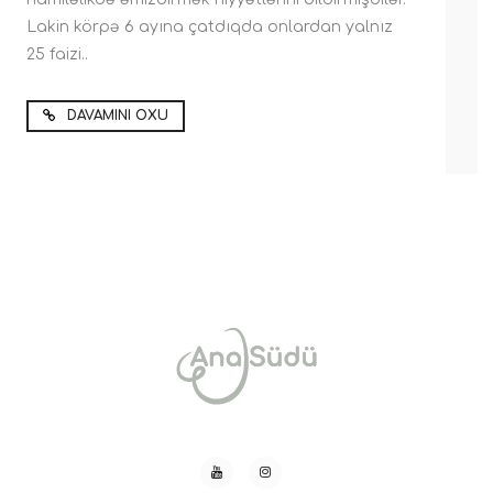
Lakin körpə 6 ayına çatdıqda onlardan yalnız
25 faizi..
DAVAMINI OXU