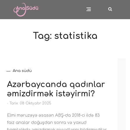
Tag:
statistika
Ana südü
Azərbaycanda qadınlar
əmizdirmək istəyirmi?
-
Tarix: 08 Oktyabr 2025
Elmi məruzəyə əsasən ABŞ-da 2018-ci ildə 83
faiz analar doğuşdan sonra və yaxud
hamiləlikdə əmizdirmək niyyətlərini bildirmişdilər.