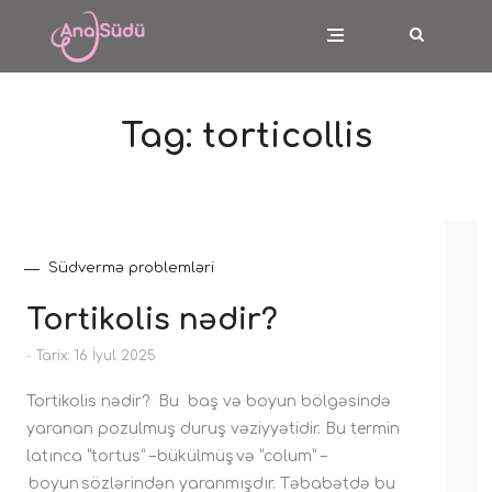
Tag:
torticollis
Südvermə problemləri
Tortikolis nədir?
-
Tarix: 16 İyul 2025
Tortikolis nədir? Bu baş və boyun bölgəsində
yaranan pozulmuş duruş vəziyyətidir. Bu termin
latınca “tortus” – bükülmüş və “colum” –
boyun sözlərindən yaranmışdır. Təbabətdə bu