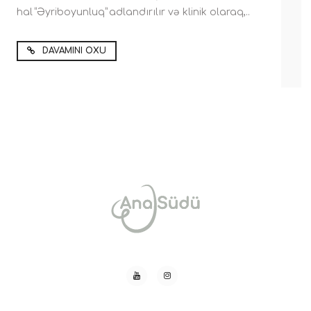
hal “Əyriboyunluq” adlandırılır və klinik olaraq,..
DAVAMINI OXU