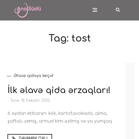
Tag:
tost
Əlavə qidaya keçid
İlk əlavə qida ərzaqları!
-
Tarix: 18 Dekabr 2012
6 aydan etibarən: kök, kartof,avokado, alma,
şaftalı, yemiş, armud kimi əzilmiş və ya yumşaq
DAVAMINI OXU