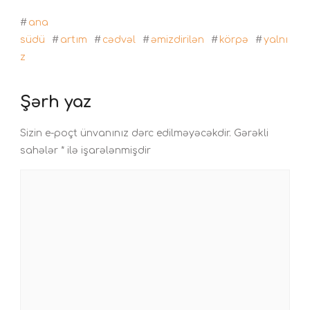
#
ana
südü
#
artım
#
cədvəl
#
əmizdirilən
#
körpə
#
yalnı
z
Şərh yaz
Sizin e-poçt ünvanınız dərc edilməyəcəkdir.
Gərəkli
sahələr
*
ilə işarələnmişdir