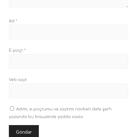
Ad
*
E-poçt
*
Veb sayt
Adımı, e-poçtumu və saytımı növbəti dəfə şərh
yazanda bu brauzerdə yadda saxla.