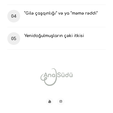
“Gilə çaşqınlığı” və ya “məmə rəddi”
Yenidoğulmuşların çəki itkisi