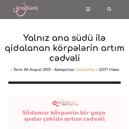
Yalnız ana südü ilə
qidalanan körpələrin artım
cədvəli
-
Tarix:
04 Avqust 2015 -
Kateqoriya:
İnfoqrafika
-
12371
Views