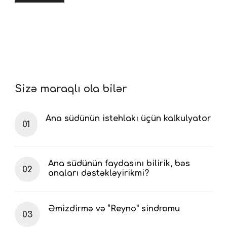
Sizə maraqlı ola bilər
Ana südünün istehlakı üçün kalkulyator
Ana südünün faydasını bilirik, bəs
anaları dəstəkləyirikmi?
Əmizdirmə və “Reyno” sindromu