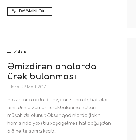
DAVAMINI OXU
Zahılıq
Əmizdirən analarda
ürək bulanması
-
Tarix: 29 Mart 2017
Bəzən analarda doğuşdan sonra ilk həftələr
əmizdirmə zamanı ürəkbulanma halları
müşahidə olunur. Əksər qadınlarda (lakin
hamısında yox) bu xoşagəlməz hal doğuşdan
6-8 həftə sonra keçib..