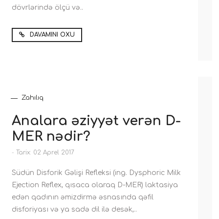
dövrlərində ölçü və..
DAVAMINI OXU
Zahılıq
Analara əziyyət verən D-
MER nədir?
-
Tarix: 02 Aprel 2017
Südün Disforik Gəlişi Refleksi (ing. Dysphoric Milk
Ejection Reflex, qısaca olaraq D-MER) laktasiya
edən qadının əmizdirmə əsnasında qəfil
disforiyası və ya sadə dil ilə desək,..