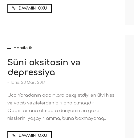
DAVAMINI OXU
Hamiləlik
Süni oksitosin və
depressiya
-
Tarix: 23 Mart 2017
Uca Yaradanın qadınlara bəxş etdiyi ən ülvi hiss
və vacib vəzifələrdən biri ana olmaqdır.
Qadınlar ana olmaqla dünyanın ən gözəl
hisslərini yaşayır, amma, buna baxmayaraq..
DAVAMINI OXU