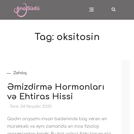
Tag:
oksitosin
Zahılıq
Əmizdirmə Hormonları
və Ehtiras Hissi
-
Tarix: 04 Noyabr 2025
Qadın orqazmı insan bədənində baş verən ən
mürəkkəb və eyni zamanda ən incə fizioloji
proseslərdən biridir. Bu hal yalnız fiziki toxunuşla