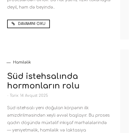
deyil, həm də beyində..
DAVAMINI OXU
Hamiləlik
Süd istehsalında
hormonların rolu
-
Tarix: 14 Avqust 2025
Süd istehsalı yeni doğulan körpənin ilk
əmizdirilməsindən xeyli əvvəl başlayır. Bu proses
qadın döşündə müxtəlif inkişaf mərhələlərində
— yeniyetməlik, hamiləlik və laktasiya