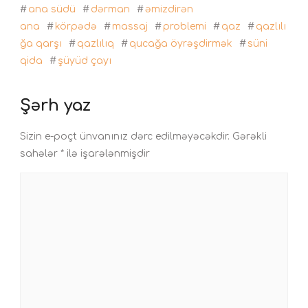
#
ana südü
#
dərman
#
əmizdirən
ana
#
körpədə
#
massaj
#
problemi
#
qaz
#
qazlılı
ğa qarşı
#
qazlılıq
#
qucağa öyrəşdirmək
#
süni
qida
#
şüyüd çayı
Şərh yaz
Sizin e-poçt ünvanınız dərc edilməyəcəkdir.
Gərəkli
sahələr
*
ilə işarələnmişdir