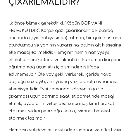
ÇIXARILMALIDIR?
İlk öncə bilmək gərəkdir ki, “Köpün DƏRMANI
HƏRƏKƏTDİR”. Körpə qazı çıxarılarkən dik olaraq
qucaqda (çiyin nahiyəsində) tutmaq, bir qolun üstünə
oturdulmalı və yanının yuxarısına-belinin alt hissəsinə
əllə masaj edilməlidir. Həmçinin həmin nahiyyəyə
ehmalca hərəkətlərlə vurulmalıdır. Bu zaman körpəni
ağrıtmamaq üçün əlin iç qismindən istifadə
edilməməlidir. Ələ yay şəkli verilərək, içəridə hava
boşluğu saxlayıb, əlin yastıq vəzifəsi rolu oynaması
əhəmiyyətlidir. Eyni zamanda, körpənin qazını
çıxarması üçün qarnına saat istiqamətində masaj
etmək, ayaqlarını velosiped sürürmüş kimi hərəkət
etdirmək və körpəni sağa-sola çevirərək hərəkət
etdirmək lazımdır.
Həmçinin valideynlər tərəfindən sınanan və effektivliyi