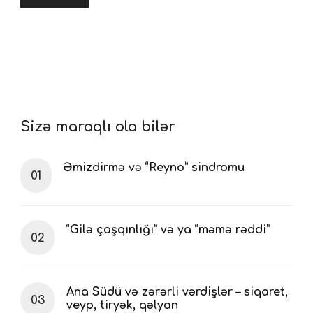
Sizə maraqlı ola bilər
Əmizdirmə və “Reyno” sindromu
“Gilə çaşqınlığı” və ya “məmə rəddi”
Ana Südü və zərərli vərdişlər – siqaret,
veyp, tiryək, qəlyan