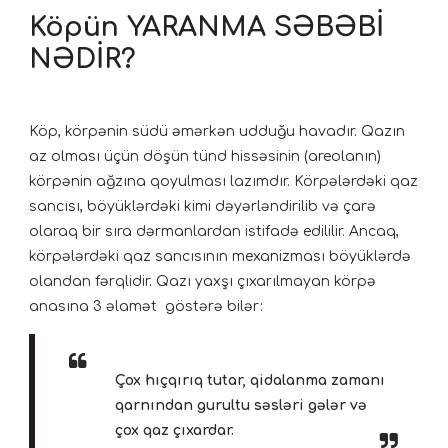
Köpün YARANMA SƏBƏBİ
NƏDİR?
Köp, körpənin südü əmərkən udduğu havadır. Qazın
az olması üçün döşün tünd hissəsinin (areolanın)
körpənin ağzına qoyulması lazımdır. Körpələrdəki qaz
sancısı, böyüklərdəki kimi dəyərləndirilib və çarə
olaraq bir sıra dərmanlardan istifadə edililir. Ancaq,
körpələrdəki qaz sancısının mexanizması böyüklərdə
olandan fərqlidir. Qazı yaxşı çıxarılmayan körpə
anasına 3 əlamət göstərə bilər:
Çox hıçqırıq tutar, qidalanma zamanı
qarnından gurultu səsləri gələr və
çox qaz çıxardar.