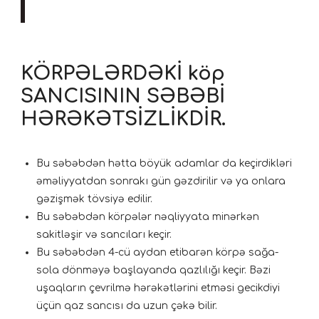
KÖRPƏLƏRDƏKİ köp
SANCISININ SƏBƏBİ
HƏRƏKƏTSİZLİKDİR.
Bu səbəbdən hətta böyük adamlar da keçirdikləri
əməliyyatdan sonrakı gün gəzdirilir və ya onlara
gəzişmək tövsiyə edilir.
Bu səbəbdən körpələr nəqliyyata minərkən
sakitləşir və sancıları keçir.
Bu səbəbdən 4-cü aydan etibarən körpə sağa-
sola dönməyə başlayanda qazlılığı keçir. Bəzi
uşaqların çevrilmə hərəkətlərini etməsi gecikdiyi
üçün qaz sancısı da uzun çəkə bilir.