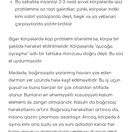
Bu səbəblə insanlar 2-3 nəsil əvvəl körpələrdə qaz
probleminə az rast gəlirdilər, çünki, körpələr indiki
kimi sabit yataqlarda deyil, beşik və ya yellənən
çarpayılarda yatdırılırdılar.
Əgər körpələrdə köp problemi istənilmirsə, körpə bir
şəkildə hərəkət etdirilməlidir. Körpələrdə “qucağa
öyrəşmə” adlı bir təhlükə mövzusu doğru deyil. Bu söz
el uydurmasıdır.
Mədədə, bağırsaqda yaranmış havanı yox edən
dərman yer üzündə hələ kəşf edilməyibdir. Bu iş üçün
şüyüd və buna bənzər bir çox otlardan istifadə
olunur. Bunların ən əhəmiyyətli xüsusiyyəti kalium
elementi ilə zəngin olmalarıdır. Kalium da bağırsaq
hərəkətlərini artırır. Bağırsaq hərəkətləri artınca da,
insana qazını çıxarması asanlaşır. Ancaq, körpədə 6
ayına kimi ana südü və ya süni qidadan kənar hər
hansı maye və dəmləmələrin verilməsi düzgün deyil.