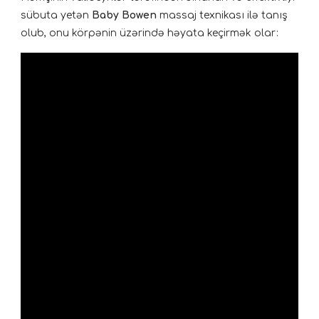
sübuta yetən
Baby Bowen
massaj texnikası ilə tanış
olub, onu körpənin üzərində həyata keçirmək olar: