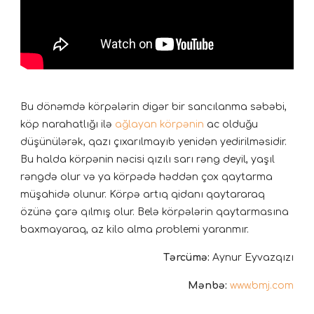
Bu dönəmdə körpələrin digər bir sancılanma səbəbi,
köp narahatlığı ilə
ağlayan körpənin
ac olduğu
düşünülərək, qazı çıxarılmayıb yenidən yedirilməsidir.
Bu halda körpənin nəcisi qızılı sarı rəng deyil, yaşıl
rəngdə olur və ya körpədə həddən çox qaytarma
müşahidə olunur. Körpə artıq qidanı qaytararaq
özünə çarə qılmış olur. Belə körpələrin qaytarmasına
baxmayaraq, az kilo alma problemi yaranmır.
Tərcümə:
Aynur Eyvazqızı
Mənbə:
www.bmj.com