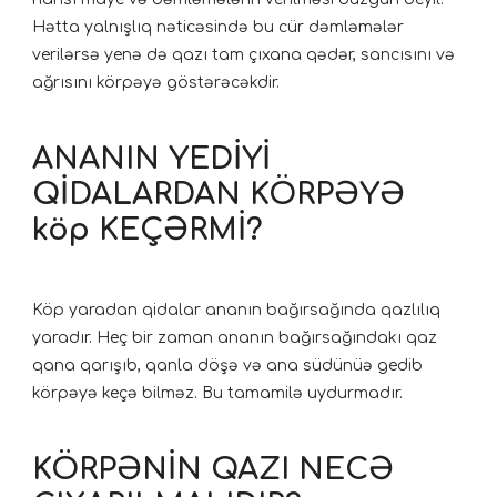
Hətta yalnışlıq nəticəsində bu cür dəmləmələr
verilərsə yenə də qazı tam çıxana qədər, sancısını və
ağrısını körpəyə göstərəcəkdir.
ANANIN YEDİYİ
QİDALARDAN KÖRPƏYƏ
köp KEÇƏRMİ?
Köp yaradan qidalar ananın bağırsağında qazlılıq
yaradır. Heç bir zaman ananın bağırsağındakı qaz
qana qarışıb, qanla döşə və ana südünüə gedib
körpəyə keçə bilməz. Bu tamamilə uydurmadır.
KÖRPƏNİN QAZI NECƏ