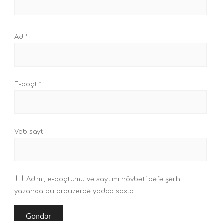
Ad
*
E-poçt
*
Veb sayt
Adımı, e-poçtumu və saytımı növbəti dəfə şərh
yazanda bu brauzerdə yadda saxla.