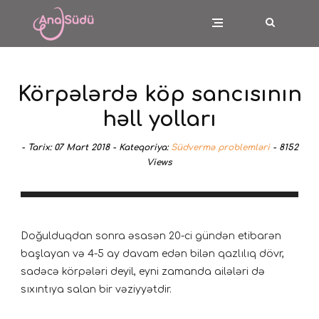
Körpələrdə köp sancısının
həll yolları
-
Tarix:
07 Mart 2018 -
Kateqoriya:
Südvermə problemləri
-
8152
Views
Doğulduqdan sonra əsasən 20-ci gündən etibarən
başlayan və 4-5 ay davam edən bilən qazlılıq dövr,
sadəcə körpələri deyil, eyni zamanda ailələri də
sıxıntıya salan bir vəziyyətdir.