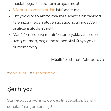
məsləhətçisi ilə səbəbini araşdırmaq!
Südartıran vasitələrdən
istifadə etmək!
Ehtiyac olarsa əmizdirmə məsləhətçisinin təyinatl
ilə əmizdirmədən əlavə südsağandan müəyyən
qrafiklə istifadə etmək!
Mənfi fikirlərdə və mənfi fikirlərlə yükləyənlərdən
uzaq durmaq, heç olmasa neqativi ürəyə yaxın
buraxmamaq! ⠀
Müəllif:
Səltənət Zülfüqarova
#
ana südü
#
südartırmaq
Şərh yaz
Sizin e-poçt ünvanınız dərc edilməyəcəkdir.
Gərəkli
sahələr
*
ilə işarələnmişdir