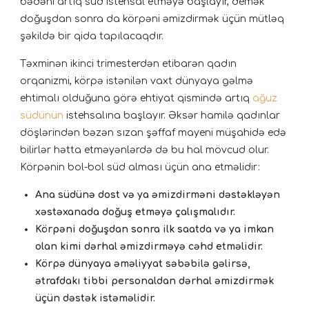
bədəni artıq süd istehsal etməyə başlayır, demək
doğuşdan sonra da körpəni əmizdirmək üçün mütləq
şəkildə bir qida tapılacaqdır.
Təxminən ikinci trimesterdən etibarən qadın
orqanizmi, körpə istənilən vaxt dünyaya gəlmə
ehtimalı olduğuna görə ehtiyat qismində artıq
ağuz
südünün
istehsalına başlayır. Əksər hamilə qadınlar
döşlərindən bəzən sızan şəffaf mayeni müşahidə edə
bilirlər hətta etməyənlərdə də bu hal mövcud olur.
Körpənin bol-bol süd alması üçün ana etməlidir:
Ana südünə dost və ya əmizdirməni dəstəkləyən
xəstəxanada doğuş etməyə çalışmalıdır.
Körpəni doğuşdan sonra ilk saatda və ya imkan
olan kimi dərhal əmizdirməyə cəhd etməlidir.
Körpə dünyaya əməliyyat səbəbilə gəlirsə,
ətrafdakı tibbi personaldan dərhal əmizdirmək
üçün dəstək istəməlidir.