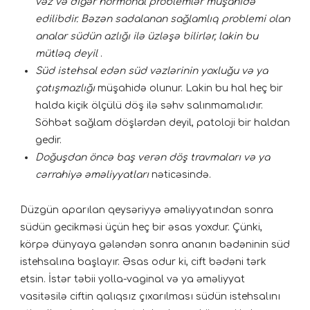
vəz və digər hormonal problemlər müşahidə
edilibdir. Bəzən sadalanan sağlamlıq problemi olan
analar südün azlığı ilə üzləşə bilirlər, lakin bu
mütləq deyil
.
Süd istehsal edən süd vəzlərinin yoxluğu və ya
çatışmazlığı
müşahidə olunur. Lakin bu hal heç bir
halda kiçik ölçülü döş ilə səhv salınmamalıdır.
Söhbət sağlam döşlərdən deyil, patoloji bir haldan
gedir.
Doğuşdan öncə baş verən döş travmaları və ya
cərrahiyə əməliyyatları
nəticəsində.
Düzgün aparılan qeysəriyyə əməliyyatından sonra
südün gecikməsi üçün heç bir əsas yoxdur. Çünki,
körpə dünyaya gələndən sonra ananın bədəninin süd
istehsalına başlayır. Əsas odur ki, cift bədəni tərk
etsin. İstər təbii yolla-vaginal və ya əməliyyat
vasitəsilə ciftin qalıqsız çıxarılması südün istehsalını