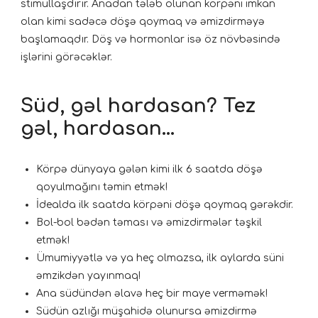
stimullaşdırır. Anadan tələb olunan körpəni imkan
olan kimi sadəcə döşə qoymaq və əmizdirməyə
başlamaqdır. Döş və hormonlar isə öz növbəsində
işlərini görəcəklər.
Süd, gəl hardasan? Tez
gəl, hardasan…
Körpə dünyaya gələn kimi ilk 6 saatda döşə
qoyulmağını təmin etmək!
İdealda ilk saatda körpəni döşə qoymaq gərəkdir.
Bol-bol bədən təması və əmizdirmələr təşkil
etmək!⠀
Ümumiyyətlə və ya heç olmazsa, ilk aylarda süni
əmzikdən yayınmaq!
Ana südündən əlavə heç bir maye verməmək!⠀
Südün azlığı müşahidə olunursa əmizdirmə