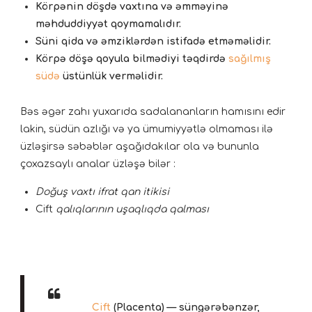
Körpənin döşdə vaxtına və əmməyinə
məhduddiyyət qoymamalıdır.
Süni qida və əmziklərdən istifadə etməməlidir.
Körpə döşə qoyula bilmədiyi təqdirdə
sağılmış
südə
üstünlük verməlidir.
Bəs əgər zahı yuxarıda sadalananların hamısını edir
lakin, südün azlığı və ya ümumiyyətlə olmaması ilə
üzləşirsə səbəblər aşağıdakılar ola və bununla
çoxazsaylı analar üzləşə bilər :
Doğuş vaxtı ifrat qan itikisi
Cift
qalıqlarının uşaqlıqda qalması
Cift
(
Placenta
) — süngərəbənzər,