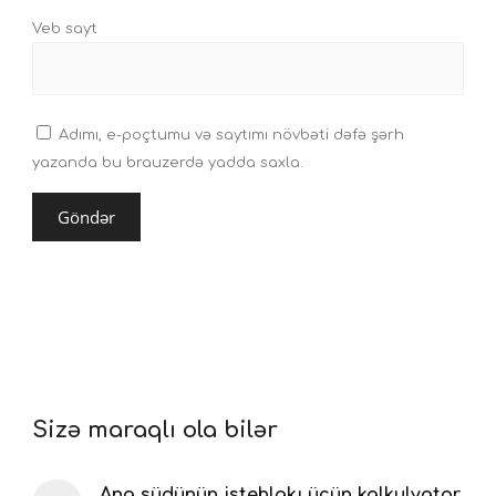
Veb sayt
Adımı, e-poçtumu və saytımı növbəti dəfə şərh
yazanda bu brauzerdə yadda saxla.
Sizə maraqlı ola bilər
Ana südünün istehlakı üçün kalkulyator