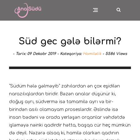
Süd gec gələ bilərmi?
-
Tarix:
09 Dekabr 2019 -
Kateqoriya:
Hamiləlik
-
5586
Views
“Südüm hələ gəlməyib” zahılardan ən çox eşidilən
narazılıqlardan biridir. Bəzən analar düşünür ki,
doğuş ayrı, südvermə isə tamamilə ayrı və bir-
birindən asılı olamayam proseslərdir. Əslində isə
insan bədəni və orada yerləşən orqanlar vəhdətdə
işləməyə nəinki qadirdir hətta, başqa cür heç mümkün
də deyil. Nəzərə alsaq ki, hamilə olarkən qadının