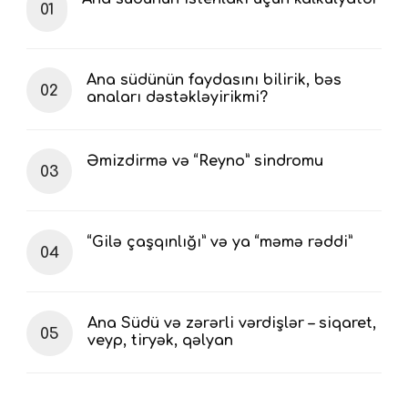
Ana südünün faydasını bilirik, bəs
anaları dəstəkləyirikmi?
Əmizdirmə və “Reyno” sindromu
“Gilə çaşqınlığı” və ya “məmə rəddi”
Ana Südü və zərərli vərdişlər – siqaret,
veyp, tiryək, qəlyan