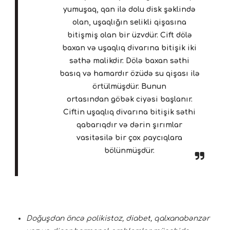
yumuşaq, qan ilə dolu disk şəklində
olan, uşaqlığın selikli qişasına
bitişmiş olan bir üzvdür. Cift dölə
baxan və uşaqlıq divarına bitişik iki
səthə malikdir. Dölə baxan səthi
basıq və hamardır özüdə su qişası ilə
örtülmüşdür. Bunun
ortasından göbək ciyəsi başlanır.
Ciftin uşaqlıq divarına bitişik səthi
qabarıqdır və dərin şırımlar
vasitəsilə bir çox paycıqlara
bölünmüşdür.
Doğuşdan öncə polikistoz, diabet, qalxanabənzər