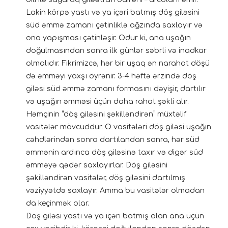
Lakin körpə yastı və ya içəri batmış döş giləsini
süd əmmə zamanı çətinliklə ağzında saxlayır və
ona yapışması çətinləşir. Odur ki, ana uşağın
doğulmasından sonra ilk günlər səbrli və inadkar
olmalıdır. Fikrimizcə, hər bir uşaq ən narahat döşü
də əmməyi yaxşı öyrənir. 3-4 həftə ərzində döş
giləsi süd əmmə zamanı formasını dəyişir, dartılır
və uşağın əmməsi üçün daha rahat şəkli alır.
Həmçinin “döş giləsini şəkilləndirən” müxtəlif
vasitələr mövcuddur. O vasitələri döş giləsi uşağın
cəhdlərindən sonra dartılandan sonra, hər süd
əmmənin ardınca döş giləsinə taxır və digər süd
əmməyə qədər saxlayırlar. Döş giləsini
şəkilləndirən vasitələr, döş giləsini dartılmış
vəziyyətdə saxlayır. Amma bu vasitələr olmadan
da keçinmək olar.
Döş giləsi yastı və ya içəri batmış olan ana üçün