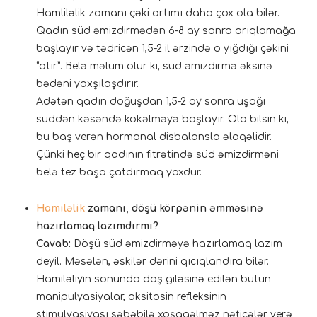
Hamliləlik zamanı çəki artımı daha çox ola bilər.
Qadın süd əmizdirmədən 6-8 ay sonra arıqlamağa
başlayır və tədricən 1,5-2 il ərzində o yığdığı çəkini
“atır”. Belə məlum olur ki, süd əmizdirmə əksinə
bədəni yaxşılaşdırır.
Adətən qadın doğuşdan 1,5-2 ay sonra uşağı
süddən kəsəndə kökəlməyə başlayır. Ola bilsin ki,
bu baş verən hormonal disbalansla əlaqəlidir.
Çünki heç bir qadının fitrətində süd əmizdirməni
belə tez başa çatdırmaq yoxdur.
Hamiləlik
zamanı, döşü körpənin əmməsinə
hazırlamaq lazımdırmı?
Cavab:
Döşü süd əmizdirməyə hazırlamaq lazım
deyil. Məsələn, əskilər dərini qıcıqlandıra bilər.
Hamiləliyin sonunda döş giləsinə edilən bütün
manipulyasiyalar, oksitosin refleksinin
stimulyasiyası səbəbilə xoşagəlməz nəticələr verə