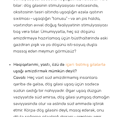
bilər: döş giləsinin stimulyasiyası nəticəsində,
oksitosinin təsiri altında uşaqlığın əzələ qatının
sıxılması – uşaqlığın “tonusu” – və ən pis halda,
vaxtından əvvəl doğuş fəaliyyətinin stimulyasiyası
baş verə bilər. Ümumiyyətlə, heç siz döşünü
əmizdirməyə hazırlamaq üçün büsthalterində əski
gəzdirən pişik və ya döşünü isti-soyuq duşla
massaj edən meymun görmüsüz?
Həqiqətənmi, yastı, özü də
içəri batmış gilələrlə
uşağı əmizdirmək mümkün deyil?
Cavab:
Heç vaxt süd əmizdirməmiş insanlara
qəribə də gəlsə, döş giləsi uşaq üçün sadəcə
südün axdığı bir nahiyyədir. Əgər uşaq düzgün
vəziyyətdə süd əmirsə, döş giləsi yumşaq damağın
səviyyəsində olur və əslində süd əmmədə iştirak
etmir. Körpə döş giləsini deyil, masaj edərək, onu
dili ilə sağaraq giləətrafı dairəni – areolanı əmir.