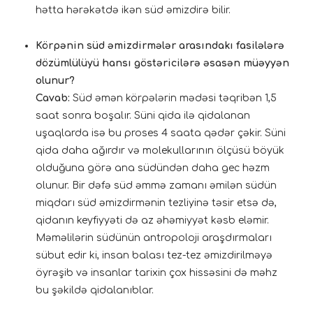
hətta hərəkətdə ikən süd əmizdirə bilir.
Körpənin süd əmizdirmələr arasındakı fasilələrə
dözümlülüyü hansı göstəricilərə əsasən müəyyən
olunur?
Cavab:
Süd əmən körpələrin mədəsi təqribən 1,5
saat sonra boşalır. Süni qida ilə qidalanan
uşaqlarda isə bu proses 4 saata qədər çəkir. Süni
qida daha ağırdır və molekullarının ölçüsü böyük
olduğuna görə ana südündən daha gec həzm
olunur. Bir dəfə süd əmmə zamanı əmilən südün
miqdarı süd əmizdirmənin tezliyinə təsir etsə də,
qidanın keyfiyyəti də az əhəmiyyət kəsb eləmir.
Məməlilərin südünün antropoloji araşdırmaları
sübut edir ki, insan balası tez-tez əmizdirilməyə
öyrəşib və insanlar tarixin çox hissəsini də məhz
bu şəkildə qidalanıblar.