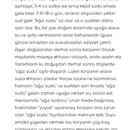
qatılaşır, 3-4-cü sutka isə artıq keçid südü əmələ
gələ bilər. 7-10-18-ci gün, ananın döşündən yetkin
süd gəlir. “Ağız südü” az olur və o süddən daha
qatı olur. Bu, bir çox doğum evlərində uşağa əlavə
su və qida verilməsinin əsas bəhanəsidir (guya
görpə aclıqdan və susuzluqdan əziyyət çəkir).
Əgər doğulandan dərhal sonra körpənin böyük
miqdarda mayeyə ehtiyacı olsaydı, onda qadın elə
Yaradılardı ki, doğuşdan dərhal sonra döşlərdə
“ağız südü” aşıb-daşardı. Lakin körpənin əlavə
suya ehtiyacı yoxdur. Körpə özünə nə lazımdırsa
hamısını “ağız südü” və süddən alır! Anada “ağız
südü” gələn zaman uşağa verilən su, sözün əsl
mənasında “ağız südünü” onun mədə-bağırsaq
traktından “yuyub” apararaq, körpəni ona zəruri
olan “ağız südü” faydasından məhrum edir. Suyu
əmzikli şüşədən vermək isə, körpənin çaş-baş
qalmasına və döşdən imtina etməsinə səbəb ola