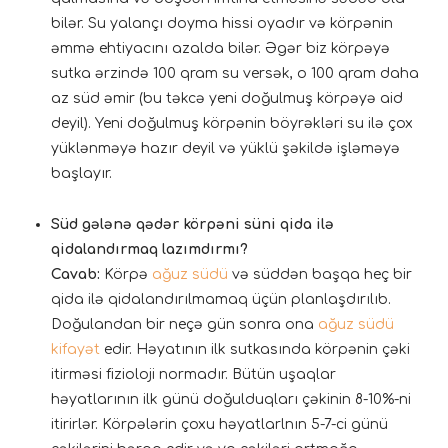
bilər. Su yalançı doyma hissi oyadır və körpənin
əmmə ehtiyacını azalda bilər. Əgər biz körpəyə
sutka ərzində 100 qram su versək, o 100 qram daha
az süd əmir (bu təkcə yeni doğulmuş körpəyə aid
deyil). Yeni doğulmuş körpənin böyrəkləri su ilə çox
yüklənməyə hazır deyil və yüklü şəkildə işləməyə
başlayır.
Süd gələnə qədər körpəni süni qida ilə
qidalandırmaq lazımdırmı?
Cavab:
Körpə
ağuz südü
və süddən başqa heç bir
qida ilə qidalandırılmamaq üçün planlaşdırılıb.
Doğulandan bir neçə gün sonra ona
ağuz südü
kifayət
edir. Həyatının ilk sutkasında körpənin çəki
itirməsi fizioloji normadır. Bütün uşaqlar
həyatlarının ilk günü doğulduqları çəkinin 8-10%-ni
itirirlər. Körpələrin çoxu həyatlarlnın 5-7-ci günü