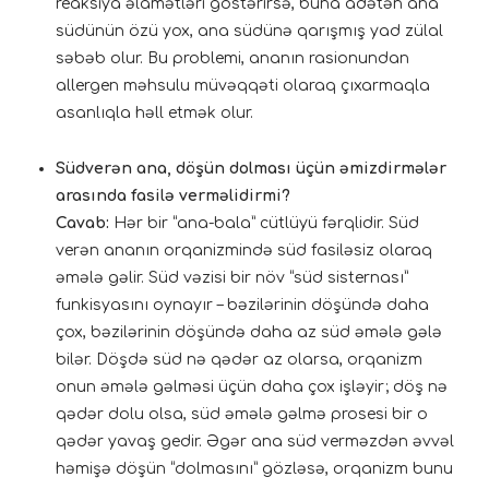
reaksiya əlamətləri göstərirsə, buna adətən ana
südünün özü yox, ana südünə qarışmış yad zülal
səbəb olur. Bu problemi, ananın rasionundan
allergen məhsulu müvəqqəti olaraq çıxarmaqla
asanlıqla həll etmək olur.
Südverən ana, döşün dolması üçün əmizdirmələr
arasında fasilə verməlidirmi?
Cavab:
Hər bir “ana-bala” cütlüyü fərqlidir. Süd
verən ananın orqanizmində süd fasiləsiz olaraq
əmələ gəlir. Süd vəzisi bir növ “süd sisternası”
funkisyasını oynayır – bəzilərinin döşündə daha
çox, bəzilərinin döşündə daha az süd əmələ gələ
bilər. Döşdə süd nə qədər az olarsa, orqanizm
onun əmələ gəlməsi üçün daha çox işləyir; döş nə
qədər dolu olsa, süd əmələ gəlmə prosesi bir o
qədər yavaş gedir. Əgər ana süd verməzdən əvvəl
həmişə döşün “dolmasını” gözləsə, orqanizm bunu