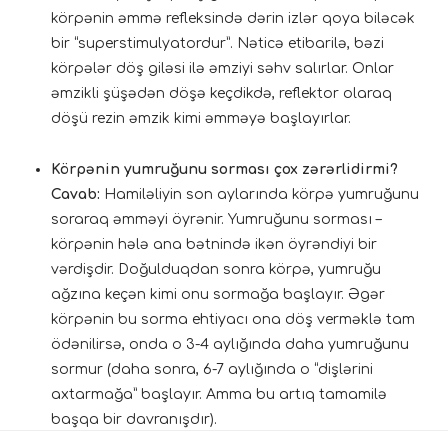
körpənin əmmə refleksində dərin izlər qoya biləcək
bir “superstimulyatordur”. Nəticə etibarilə, bəzi
körpələr döş giləsi ilə əmziyi səhv salırlar. Onlar
əmzikli şüşədən döşə keçdikdə, reflektor olaraq
döşü rezin əmzik kimi əmməyə başlayırlar.
Körpənin yumruğunu sorması çox zərərlidirmi?
Cavab:
Hamiləliyin son aylarında körpə yumruğunu
soraraq əmməyi öyrənir. Yumruğunu sorması –
körpənin hələ ana bətnində ikən öyrəndiyi bir
vərdişdir. Doğulduqdan sonra körpə, yumruğu
ağzına keçən kimi onu sormağa başlayır. Əgər
körpənin bu sorma ehtiyacı ona döş verməklə tam
ödənilirsə, onda o 3-4 aylığında daha yumruğunu
sormur (daha sonra, 6-7 aylığında o “dişlərini
axtarmağa” başlayır. Amma bu artıq tamamilə
başqa bir davranışdır).
Körpə yumruğunu döşü əmdiyi kimi sorur. Bəzi