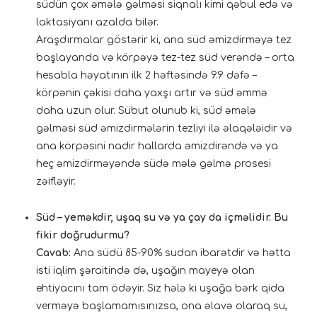
südün çox əmələ gəlməsi siqnalı kimi qəbul edə və
laktasiyanı azalda bilər.
Araşdırmalar göstərir ki, ana süd əmizdirməyə tez
başlayanda və körpəyə tez-tez süd verəndə – orta
hesabla həyatının ilk 2 həftəsində 9.9 dəfə –
körpənin çəkisi daha yaxşı artır və süd əmmə
daha uzun olur. Sübut olunub ki, süd əmələ
gəlməsi süd əmizdirmələrin tezliyi ilə əlaqələidir və
ana körpəsini nadir hallarda əmizdirəndə və ya
heç əmizdirməyəndə südə mələ gəlmə prosesi
zəifləyir.
Süd – yeməkdir, uşaq su və ya çay da içməlidir. Bu
fikir doğrudurmu?
Cavab:
Ana südü 85-90% sudan ibarətdir və hətta
isti iqlim şəraitində də, uşağın mayeyə olan
ehtiyacını tam ödəyir. Siz hələ ki uşağa bərk qida
verməyə başlamamısınızsa, ona əlavə olaraq su,