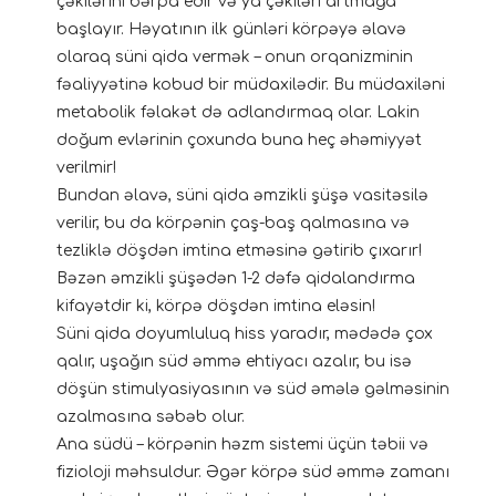
çəkilərini bərpa edir və ya çəkiləri artmağa
başlayır. Həyatının ilk günləri körpəyə əlavə
olaraq süni qida vermək – onun orqanizminin
fəaliyyətinə kobud bir müdaxilədir. Bu müdaxiləni
metabolik fəlakət də adlandırmaq olar. Lakin
doğum evlərinin çoxunda buna heç əhəmiyyət
verilmir!
Bundan əlavə, süni qida əmzikli şüşə vasitəsilə
verilir, bu da körpənin çaş-baş qalmasına və
tezliklə döşdən imtina etməsinə gətirib çıxarır!
Bəzən əmzikli şüşədən 1-2 dəfə qidalandırma
kifayətdir ki, körpə döşdən imtina eləsin!
Süni qida doyumluluq hiss yaradır, mədədə çox
qalır, uşağın süd əmmə ehtiyacı azalır, bu isə
döşün stimulyasiyasının və süd əmələ gəlməsinin
azalmasına səbəb olur.
Ana südü – körpənin həzm sistemi üçün təbii və
fizioloji məhsuldur. Əgər körpə süd əmmə zamanı