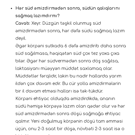
Hər süd əmizdirmədən sonra, südün qalıqlarını
sağmaq lazımdırmı?
Cavab:
Xeyr. Düzgün təşkil olunmuş süd
əmizdirmədən sonra, hər dəfə südü sağmaq lazım
deyil.
Əgər körpəni sutkada 6 dəfə əmizdirib daha sonra
süd sağılmasa, həqiqətən süd çox tez yoxa çıxa
bilər. Əgər hər südvermədən sonra döş sağılsa,
laktasiyanı müəyyən müddət saxlamaq olar.
Müddətlər fərqlidir, lakin bu nadir hallarda yarım
ildən çox davam edir. Bu cür yolla əmizdirmələrin
bir il davam etməsi halları isə tək-tükdür.
Körpəni ehtiyac olduqda əmizdirdikdə, ananın
südü həmişə körpəyə lazım olan qədər olur və hər
süd əmizdirmədən sonra döşü sağmağa ehtiyac
qalmır. Yeni doğulmuş körpənin döşü tam əmməsi
üçün, onu 2-3 saat bir döşə, növbəti 2-3 saat isə o