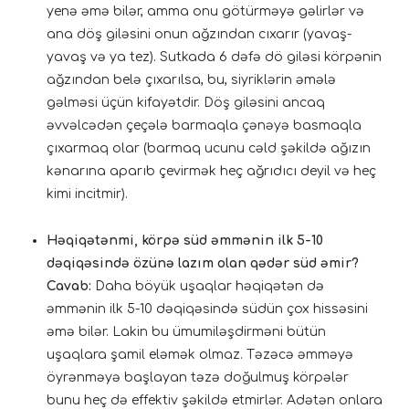
yenə əmə bilər, amma onu götürməyə gəlirlər və
ana döş giləsini onun ağzından cıxarır (yavaş-
yavaş və ya tez). Sutkada 6 dəfə dö giləsi körpənin
ağzından belə çıxarılsa, bu, siyriklərin əmələ
gəlməsi üçün kifayətdir. Döş giləsini ancaq
əvvəlcədən çeçələ barmaqla çənəyə basmaqla
çıxarmaq olar (barmaq ucunu cəld şəkildə ağızın
kənarına aparıb çevirmək heç ağrıdıcı deyil və heç
kimi incitmir).
Həqiqətənmi, körpə süd əmmənin ilk 5-10
dəqiqəsində özünə lazım olan qədər süd əmir?
Cavab:
Daha böyük uşaqlar həqiqətən də
əmmənin ilk 5-10 dəqiqəsində südün çox hissəsini
əmə bilər. Lakin bu ümumiləşdirməni bütün
uşaqlara şamil eləmək olmaz. Təzəcə əmməyə
öyrənməyə başlayan təzə doğulmuş körpələr
bunu heç də effektiv şəkildə etmirlər. Adətən onlara