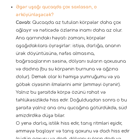
Əgər uşağı qucaqda çox saxlasan, o
ərköyünləşəcək?
Cavab:
Qucaqda az tutulan körpələr daha çox
ağlayır və nəticədə özlərinə inamı daha az olur.
Ana qarnındakı həyatı zamanı, körpələr
aşağıdakılara öyrəşirlər: istiyə, darlığa, ananın
ürək döyüntüsünə, nəfəs almasına,
bağırsaqlarının səsinə, dölyanı suların qoxusuna
və dadına (bu su körpənin burnuna və ağzına
dolur). Demək olar ki həmişə yumruğumu və ya
göbək ciyəsinin ilmələrini əmir (əmməyi öyrənir).
Yalnız bu şəraitdə körpə özünü rahat və
təhlükəsizlikdə hiss edir. Doğulduqdan sonra o bu
şəraitə yalnız ana onu qucağına götürdükdə, süd
əmizdirdikə düşə bilər.
O yenə darlıq, istilik hiss edir, tanış ritmləri eşidir,
əmməyə başlayır və tanış qoxunu və dadı hiss edir
(südün qoxusu və dadı, dölyanı suların dadı və