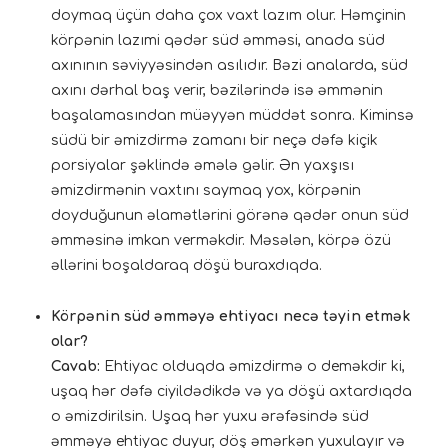
doymaq üçün daha çox vaxt lazım olur. Həmçinin
körpənin lazımi qədər süd əmməsi, anada süd
axınının səviyyəsindən asılıdır. Bəzi analarda, süd
axını dərhal baş verir, bəzilərində isə əmmənin
başalamasından müəyyən müddət sonra. Kiminsə
südü bir əmizdirmə zamanı bir neçə dəfə kiçik
porsiyalar şəklində əmələ gəlir. Ən yaxşısı
əmizdirmənin vaxtını saymaq yox, körpənin
doyduğunun əlamətlərini görənə qədər onun süd
əmməsinə imkan verməkdir. Məsələn, körpə özü
əllərini boşaldaraq döşü buraxdıqda.
Körpənin süd əmməyə ehtiyacı necə təyin etmək
olar?
Cavab:
Ehtiyac olduqda əmizdirmə o deməkdir ki,
uşaq hər dəfə ciyildədikdə və ya döşü axtardıqda
o əmizdirilsin. Uşaq hər yuxu ərəfəsində süd
əmməyə ehtiyac duyur, döş əmərkən yuxulayır və