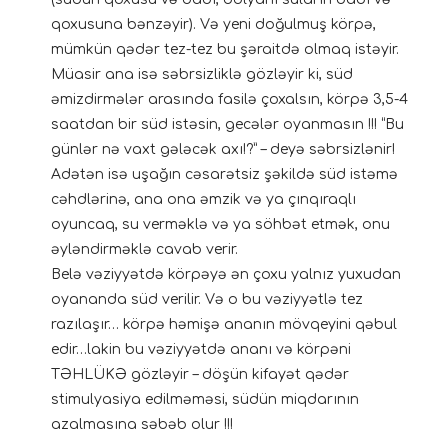
qoxusuna bənzəyir). Və yeni doğulmuş körpə,
mümkün qədər tez-tez bu şəraitdə olmaq istəyir.
Müasir ana isə səbrsizliklə gözləyir ki, süd
əmizdirmələr arasında fasilə çoxalsın, körpə 3,5-4
saatdan bir süd istəsin, gecələr oyanmasın !!! “Bu
günlər nə vaxt gələcək axı!?” – deyə səbrsizlənir!
Adətən isə uşağın cəsarətsiz şəkildə süd istəmə
cəhdlərinə, ana ona əmzik və ya çınqıraqlı
oyuncaq, su verməklə və ya söhbət etmək, onu
əyləndirməklə cavab verir.
Belə vəziyyətdə körpəyə ən çoxu yalnız yuxudan
oyananda süd verilir. Və o bu vəziyyətlə tez
razılaşır… körpə həmişə ananın mövqeyini qəbul
edir…lakin bu vəziyyətdə ananı və körpəni
TƏHLÜKƏ gözləyir – döşün kifayət qədər
stimulyasiya edilməməsi, südün miqdarının
azalmasına səbəb olur !!!