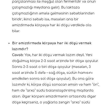
parçalanması ilə məşğul olan fermentdir və onun
çatışmazlığı meydana gəlir). Bu laktaza
çatışmazlığının əmələ gəlməsinin səbəblərindən
biridir; ikinci səbəb isə, məsələn ana bir
əmizdirmədə körpəyə hər iki döşu verdikdə ola
bilər.
Bir əmizdirmədə körpəyə hər iki döşü vermək
lazımdır?
Cavab:
Yox, hər iki döşu vermək lazım deyil. Yeni
doğulmuş körpə 2-3 saat ərzində bir döşə qoyulur.
Sonra 2-3 saat o biri döşə qoyulur (məsələn, 3
saat ərzində 5 dəfə – sağ döşə, südün hamısını
əmdikdən sonra sol döşə qoyulur). Bu ona görə
lazımdır ki, körpə döşü sonacan əmsin və həm “ön”,
həm də “arxa” südü balanslaşdırılmış miqdarda
alsın. Əgər körpəni əmizdirmənin ortasında digər
döşə keçirsəniz, o yağlarla zəngin “arxa” südü