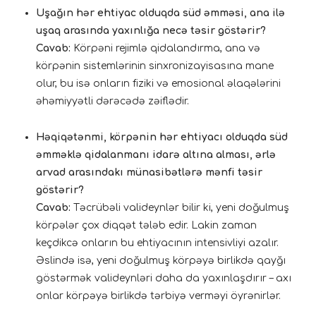
Uşağın hər ehtiyac olduqda süd əmməsi, ana ilə
uşaq arasında yaxınlığa necə təsir göstərir?
Cavab:
Körpəni rejimlə qidalandırma, ana və
körpənin sistemlərinin sinxronizayisasına mane
olur, bu isə onların fiziki və emosional əlaqələrini
əhəmiyyətli dərəcədə zəiflədir.
Həqiqətənmi, körpənin hər ehtiyacı olduqda süd
əmməklə qidalanmanı idarə altına alması, ərlə
arvad arasındakı münasibətlərə mənfi təsir
göstərir?
Cavab:
Təcrübəli valideynlər bilir ki, yeni doğulmuş
körpələr çox diqqət tələb edir. Lakin zaman
keçdikcə onların bu ehtiyacının intensivliyi azalır.
Əslində isə, yeni doğulmuş körpəyə birlikdə qayğı
göstərmək valideynləri daha da yaxınlaşdırır – axı
onlar körpəyə birlikdə tərbiyə verməyi öyrənirlər.