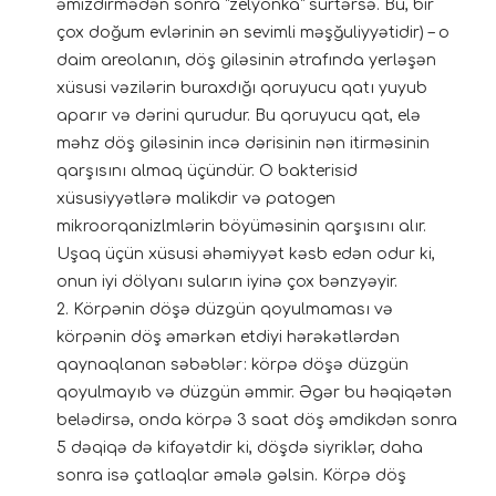
əmizdirmədən sonra “zelyonka” sürtərsə. Bu, bir
çox doğum evlərinin ən sevimli məşğuliyyətidir) – o
daim areolanın, döş giləsinin ətrafında yerləşən
xüsusi vəzilərin buraxdığı qoruyucu qatı yuyub
aparır və dərini qurudur. Bu qoruyucu qat, elə
məhz döş giləsinin incə dərisinin nən itirməsinin
qarşısını almaq üçündür. O bakterisid
xüsusiyyətlərə malikdir və patogen
mikroorqanizlmlərin böyüməsinin qarşısını alır.
Uşaq üçün xüsusi əhəmiyyət kəsb edən odur ki,
onun iyi dölyanı suların iyinə çox bənzyəyir.
2. Körpənin döşə düzgün qoyulmaması və
körpənin döş əmərkən etdiyi hərəkətlərdən
qaynaqlanan səbəblər: körpə döşə düzgün
qoyulmayıb və düzgün əmmir. Əgər bu həqiqətən
belədirsə, onda körpə 3 saat döş əmdikdən sonra
5 dəqiqə də kifayətdir ki, döşdə siyriklər, daha
sonra isə çatlaqlar əmələ gəlsin. Körpə döş