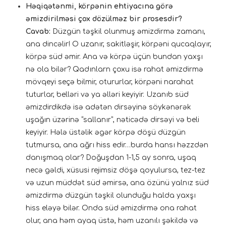
Həqiqətənmi, körpənin ehtiyacına görə
əmizdirilməsi çox dözülməz bir prosesdir?
Cavab:
Düzgün təşkil olunmuş əmizdirmə zamanı,
ana dincəlir! O uzanır, sakitləşir, körpəni qucaqlayır,
körpə süd əmir. Ana və körpə üçün bundan yaxşı
nə ola bilər? Qadınlarn çoxu isə rahat əmizdirmə
mövqeyi seçə bilmir, otururlar, körpəni narahat
tuturlar, belləri və ya əlləri keyiyir. Uzanıb süd
əmizdirdikdə isə adətən dirsəyinə söykənərək
uşağın üzərinə “sallanır”, nəticədə dirsəyi və beli
keyiyir. Hələ üstəlik əgər körpə döşü düzgün
tutmursa, ana ağrı hiss edir…burda hansı həzzdən
danışmaq olar? Doğuşdan 1-1,5 ay sonra, uşaq
necə gəldi, xüsusi rejimsiz döşə qoyulursa, tez-tez
və uzun müddət süd əmirsə, ana özünü yalnız süd
əmizdirmə düzgün təşkil olunduğu halda yaxşı
hiss eləyə bilər. Onda süd əmizdirmə ona rahat
olur, ana həm ayaq üstə, həm uzanılı şəkildə və