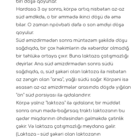
biri döşə qoyurlar.
Hardasa 3 ay sonra, körpə artıq nisbətən az-az
süd əmdikdə, o bir əmmədə ikinci döşü də əmə
bilər. O zaman npövbəti dəfə o son əmdiyi döşə
qoyulur.
Süd əmizdirmədən sonra müntəzəm şəkildə döşu
sağdıqda, bir çox həkimlərin də xəbərdar olmadığ
bir təhlükə ortaya çıxır. Buna laktaza çatışmazlığı
deyirlər. Ana süd əmizdirmədən sonra südü
sağdıqda, o, süd şəkəri olan laktoza ilə nisbətən
az zəngin olan “arxa”, yağlı südü sağır. Körpəni isə
əsasən az-az əmizdirmələr arasında döşdə yığılan
“ön” süd porsiyası ilə qidalandırır.
Körpə yalnız “laktoza” ilə qidalanır, bir müddət
sonra onun mədə-bağırsaq traktı laktozanın bu
qədər miqdarının öhdəsindən gəlməkdə çətinlik
çəkir. Və laktaza çatışmazlığı meydana gəlir.
(Laktaza – süd şəkəri olan laktozanın