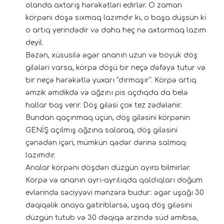
olanda axtarış hərəkətləri edirlər. O zaman
körpəni döşə sıxmaq lazımdır ki, o başa düşsün ki
o artıq yerindədir və daha heç nə axtarmaq lazım
deyil.
Bəzən, xüsusilə əgər ananın uzun və böyük döş
gilələri varsa, körpə döşü bir neçə dəfəyə tutur və
bir neçə hərəkətlə yuxarı “dırmaşır”. Körpə artıq
əmzik əmdikdə və ağzını pis açdıqda da belə
hallar baş verir. Döş giləsi çox tez zədələnir.
Bundan qaçınmaq üçün, döş giləsini körpənin
GENİŞ açılmış ağzına salaraq, döş giləsini
çənədən içəri, mümkün qədər dərinə salmaq
lazımdır.
Analar körpəni döşdən düzgün ayıra bilmirlər.
Körpə və ananın ayrı-ayrılıqda qaldıqları doğum
evlərində səciyyəvi mənzərə budur: əgər uşağı 30
dəqiqəlik anaya gətiriblərsə, uşaq döş giləsini
düzgün tutub və 30 dəqiqə ərzində süd əmibsə,