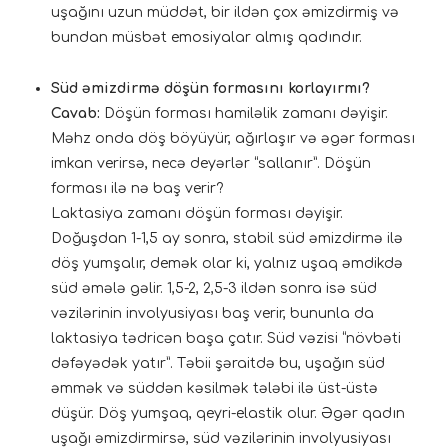
uşağını uzun müddət, bir ildən çox əmizdirmiş və
bundan müsbət emosiyalar almış qadındır.
Süd əmizdirmə döşün formasını korlayırmı?
Cavab:
Döşün forması hamiləlik zamanı dəyişir.
Məhz onda döş böyüyür, ağırlaşır və əgər forması
imkan verirsə, necə deyərlər “sallanır”. Döşün
forması ilə nə baş verir?
Laktasiya zamanı döşün forması dəyişir.
Doğuşdan 1-1,5 ay sonra, stabil süd əmizdirmə ilə
döş yumşalır, demək olar ki, yalnız uşaq əmdikdə
süd əmələ gəlir. 1,5-2, 2,5-3 ildən sonra isə süd
vəzilərinin involyusiyası baş verir, bununla da
laktasiya tədricən başa çatır. Süd vəzisi “növbəti
dəfəyədək yatır”. Təbii şəraitdə bu, uşağın süd
əmmək və süddən kəsilmək tələbi ilə üst-üstə
düşür. Döş yumşaq, qeyri-elastik olur. Əgər qadın
uşağı əmizdirmirsə, süd vəzilərinin involyusiyası