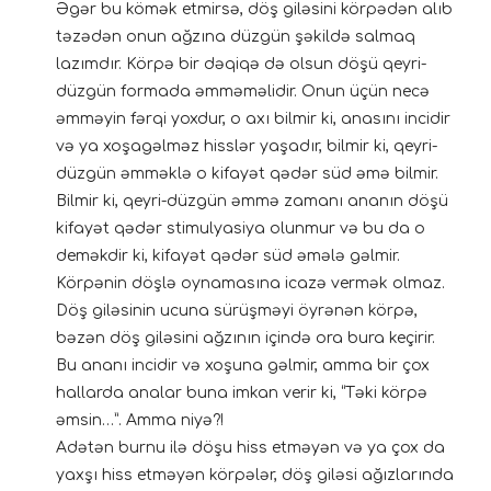
Əgər bu kömək etmirsə, döş giləsini körpədən alıb
təzədən onun ağzına düzgün şəkildə salmaq
lazımdır. Körpə bir dəqiqə də olsun döşü qeyri-
düzgün formada əmməməlidir. Onun üçün necə
əmməyin fərqi yoxdur, o axı bilmir ki, anasını incidir
və ya xoşagəlməz hisslər yaşadır, bilmir ki, qeyri-
düzgün əmməklə o kifayət qədər süd əmə bilmir.
Bilmir ki, qeyri-düzgün əmmə zamanı ananın döşü
kifayət qədər stimulyasiya olunmur və bu da o
deməkdir ki, kifayət qədər süd əmələ gəlmir.
Körpənin döşlə oynamasına icazə vermək olmaz.
Döş giləsinin ucuna sürüşməyi öyrənən körpə,
bəzən döş giləsini ağzının içində ora bura keçirir.
Bu ananı incidir və xoşuna gəlmir, amma bir çox
hallarda analar buna imkan verir ki, “Təki körpə
əmsin…”. Amma niyə?!
Adətən burnu ilə döşu hiss etməyən və ya çox da
yaxşı hiss etməyən körpələr, döş giləsi ağızlarında