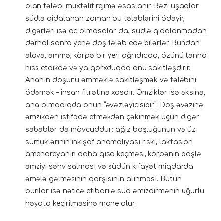
olan tələbi müxtəlif rejimə əsaslanır. Bəzi uşaqlar
südlə qidalanan zaman bu tələblərini ödəyir,
digərləri isə ac olmasalar da, südlə qidalanmadan
dərhal sonra yenə döş tələb edə bilərlər. Bundan
əlavə, əmmə, körpə bir yeri ağrıdıqda, özünü tənha
hiss etdikdə və ya qorxduqda onu sakitləşdirir.
Ananın döşünü əmməklə sakitləşmək və tələbini
ödəmək – insan fitrətinə xasdır. Əmziklər isə əksinə,
ana olmadıqda onun “əvəzləyicisidir”. Döş əvəzinə
əmzikdən istifadə etməkdən çəkinmək üçün digər
səbəblər də mövcuddur: ağız boşluğunun və üz
sümüklərinin inkişaf anomaliyası riski, laktasion
amenoreyanın daha qısa keçməsi, körpənin döşlə
əmziyi səhv salması və südün kifayət miqdarda
əmələ gəlməsinin qarşısının alınması. Bütün
bunlar isə nəticə etibarilə süd əmizdirmənin uğurlu
həyata keçirilməsinə mane olur.