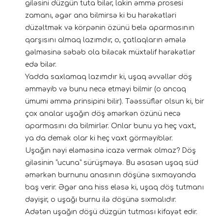
giləsini düzgün tuta bilər, lakin əmmə prosesi
zamanı, əgər ana bilmirsə ki bu hərəkətləri
düzəltmək və körpənin özünü belə aparmasının
qarşısını almaq lazımdır, o, çatlaqların əmələ
gəlməsinə səbəb ola biləcək müxtəlif hərəkətlər
edə bilər.
Yadda saxlamaq lazımdır ki, uşaq əvvəllər döş
əmməyib və bunu necə etməyi bilmir (o ancaq
ümumi əmmə prinsipini bilir). Təəssüflər olsun ki, bir
çox analar uşağın döş əmərkən özünü necə
aparmasını da bilmirlər. Onlar bunu ya heç vaxt,
ya da demək olar ki heç vaxt görməyiblər.
Uşağın nəyi eləməsinə icazə vermək olmaz? Döş
giləsinin “ucuna” sürüşməyə. Bu əsasən uşaq süd
əmərkən burnunu anasının döşünə sıxmayanda
baş verir. Əgər ana hiss eləsə ki, uşaq döş tutmanı
dəyişir, o uşağı burnu ilə döşünə sıxmalıdır.
Adətən uşağın döşü düzgün tutması kifayət edir.