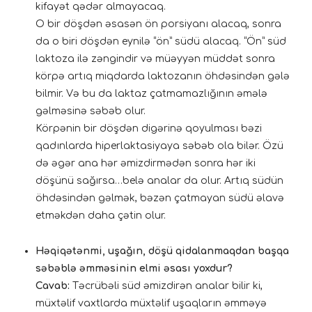
kifayət qədər almayacaq.
O bir döşdən əsasən ön porsiyanı alacaq, sonra
da o biri döşdən eynilə “ön” südü alacaq. “Ön” süd
laktoza ilə zəngindir və müəyyən müddət sonra
körpə artıq miqdarda laktozanın öhdəsindən gələ
bilmir. Və bu da laktaz çatmamazlığının əmələ
gəlməsinə səbəb olur.
Körpənin bir döşdən digərinə qoyulması bəzi
qadınlarda hiperlaktasiyaya səbəb ola bilər. Özü
də əgər ana hər əmizdirmədən sonra hər iki
döşünü sağırsa…belə analar da olur. Artıq südün
öhdəsindən gəlmək, bəzən çatmayan südü əlavə
etməkdən daha çətin olur.
Həqiqətənmi, uşağın, döşü qidalanmaqdan başqa
səbəblə əmməsinin elmi əsası yoxdur?
Cavab:
Təcrübəli süd əmizdirən analar bilir ki,
müxtəlif vaxtlarda müxtəlif uşaqların əmməyə