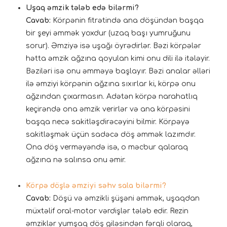
Uşaq əmzik tələb edə bilərmi?
Cavab:
Körpənin fitrətində ana döşündən başqa
bir şeyi əmmək yoxdur (uzaq başı yumruğunu
sorur). Əmziyə isə uşağı öyrədirlər. Bəzi körpələr
hətta əmzik ağzına qoyulan kimi onu dili ilə itələyir.
Bəziləri isə onu əmməyə başlayır. Bəzi analar əlləri
ilə əmziyi körpənin ağzına sıxırlar ki, körpə onu
ağzından çıxarmasın. Adətən körpə narahatlıq
keçirəndə ona əmzik verirlər və ana körpəsini
başqa necə sakitləşdirəcəyini bilmir. Körpəyə
sakitləşmək üçün sadəcə döş əmmək lazımdır.
Ona döş verməyəndə isə, o məcbur qalaraq
ağzına nə salınsa onu əmir.
Körpə döşlə əmziyi səhv sala bilərmi?
Cavab:
Döşü və əmzikli şüşəni əmmək, uşaqdan
müxtəlif oral-motor vərdişlər tələb edir. Rezin
əmziklər yumşaq döş giləsindən fərqli olaraq,