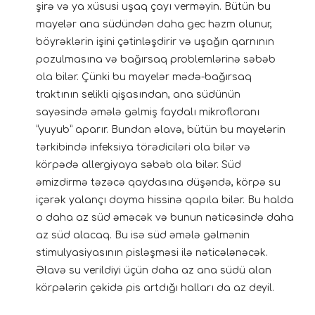
şirə və ya xüsusi uşaq çayı verməyin. Bütün bu
mayelər ana südündən daha gec həzm olunur,
böyrəklərin işini çətinləşdirir və uşağın qarnının
pozulmasına və bağırsaq problemlərinə səbəb
ola bilər. Çünki bu mayelər mədə-bağırsaq
traktının selikli qişasından, ana südünün
sayəsində əmələ gəlmiş faydalı mikrofloranı
“yuyub” aparır. Bundan əlavə, bütün bu mayelərin
tərkibində infeksiya törədiciləri ola bilər və
körpədə allergiyaya səbəb ola bilər. Süd
əmizdirmə təzəcə qaydasına düşəndə, körpə su
içərək yalançı doyma hissinə qapıla bilər. Bu halda
o daha az süd əməcək və bunun nəticəsində daha
az süd alacaq. Bu isə süd əmələ gəlmənin
stimulyasiyasının pisləşməsi ilə nəticələnəcək.
Əlavə su verildiyi üçün daha az ana südü alan
körpələrin çəkidə pis artdığı halları da az deyil.