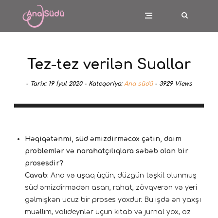
Tez-tez verilən Suallar
-
Tarix:
19 İyul 2020 -
Kateqoriya:
Ana südü
-
3929
Views
Həqiqətənmi, süd əmizdirməcox çətin, daim
problemlər və narahatçılıqlara səbəb olan bir
prosesdir?
Cavab:
Ana və uşaq üçün, düzgün təşkil olunmuş
süd əmizdirmədən asan, rahat, zövqverən və yeri
gəlmişkən ucuz bir proses yoxdur. Bu işdə ən yaxşı
müəllim, valideynlər üçün kitab və jurnal yox, öz