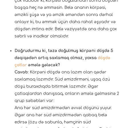
çox vacibdir ki, körpəsi doğulandan sonra döşdən
başqa heç nə əmməsin. Belə ananın körpəsi,
əmzikli şüşə və ya əmzik əməndən sonra dərhal
anlayır ki, bu əmmək üçün daha rahat əşyadır və
döşdən imtina edir. Belə vəziyyətdə ana daha çox
səbrli və inadkar olmalıdır.
Doğrudurmu ki, təzə doğulmuş körpəni döşdə 5
dəqiqədən artıq saxlamaq olmaz, yoxsa
döşdə
çatlar
əmələ gələcək?
Cavab:
Körpəni döşdə ona lazım olan qədər
saxlamaq lazımdır. Süd əmizdirməni, uşaq özü
döşü buraxdıqda bitirmək lazımdır. Əgər
çatlaqlardan danışsaq, onların əmələ gəlməsinə 2
qrup səbəbləri var:
Ana hər süd əmizdirmədən əvvəl döşünü yuyur.
Əgər ana hər süd əmizdirmədən qabaq belə
edirsə (özu də sabunla, həmçinin süd