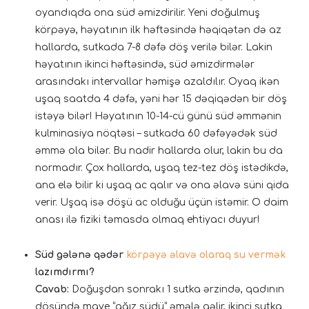
oyandıqda ona süd əmizdirilir. Yeni doğulmuş
körpəyə, həyatının ilk həftəsində həqiqətən də az
hallarda, sutkada 7-8 dəfə döş verilə bilər. Lakin
həyatının ikinci həftəsində, süd əmizdirmələr
arasındakı intervallar həmişə azaldılır. Oyaq ikən
uşaq saatda 4 dəfə, yəni hər 15 dəqiqədən bir döş
istəyə bilər! Həyatının 10-14-cü günü süd əmmənin
kulminasiya nöqtəsi – sutkada 60 dəfəyədək süd
əmmə ola bilər. Bu nadir hallarda olur, lakin bu da
normadır. Çox hallarda, uşaq tez-tez döş istədikdə,
ana elə bilir ki uşaq ac qalır və ona əlavə süni qida
verir. Uşaq isə döşü ac olduğu üçün istəmir. O daim
anası ilə fiziki təmasda olmaq ehtiyacı duyur!
Süd gələnə qədər
körpəyə əlavə olaraq su vermək
lazımdırmı?
Cavab:
Doğuşdan sonrakı 1 sutka ərzində, qadının
döşündə maye “ağız südü” əmələ gəlir, ikinci sutka