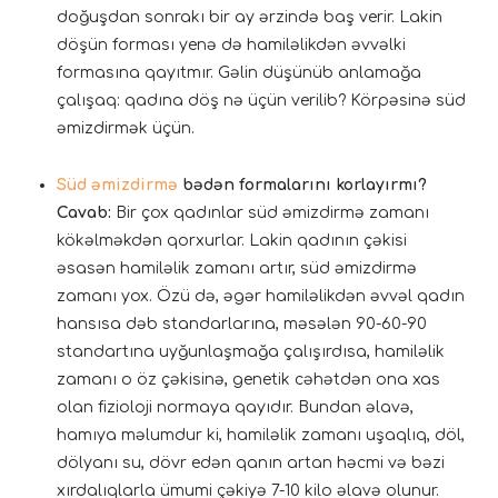
doğuşdan sonrakı bir ay ərzində baş verir. Lakin
döşün forması yenə də hamiləlikdən əvvəlki
formasına qayıtmır. Gəlin düşünüb anlamağa
çalışaq: qadına döş nə üçün verilib? Körpəsinə süd
əmizdirmək üçün.
Süd əmizdirmə
bədən formalarını korlayırmı?
Cavab:
Bir çox qadınlar süd əmizdirmə zamanı
kökəlməkdən qorxurlar. Lakin qadının çəkisi
əsasən hamiləlik zamanı artır, süd əmizdirmə
zamanı yox. Özü də, əgər hamiləlikdən əvvəl qadın
hansısa dəb standarlarına, məsələn 90-60-90
standartına uyğunlaşmağa çalışırdısa, hamiləlik
zamanı o öz çəkisinə, genetik cəhətdən ona xas
olan fizioloji normaya qayıdır. Bundan əlavə,
hamıya məlumdur ki, hamiləlik zamanı uşaqlıq, döl,
dölyanı su, dövr edən qanın artan həcmi və bəzi
xırdalıqlarla ümumi çəkiyə 7-10 kilo əlavə olunur.