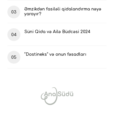
Əmzikdən fasiləli qidalandırma nəyə
yarayır?
Süni Qida və Ailə Büdcəsi 2024
“Dostineks” və onun fəsadları