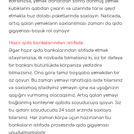
edirsinizsə, yemək donandan sonra donmuş yemək
kubiklərini qabdan çıxarın və üzərində tarıxi qeyd
etməklə buz dolabı paketlərində saxlayın. Nəticədə,
artıq qalan yeməklərin saxlanılması zamanı da qida
gigiyenası böyük rol oynayır.
Hazır qida bankalarından istifadə
Əgər hazır qida bankalarından istifadə etmək
istəyirsinizsə, ilk növbədə bilməlisiniz ki, siz bir dəfəyə
bir bankanı bütünlükdə körpənizə yedizdirə
bilməzsiniz. Ona görə təmiz boşqaba yeməkdən bir
az qoyun. Bu zaman yeməyi rahatlıqla isidə bilərsiniz
və saxlamaq istədiyiniz yeməyin içinə isə uşağınızın
qaşığını vurmamış olacaqsınız. Artıq qalan yeməyi
bağlanmış konteyner qabda soyuducuya qoyun. Siz
bu qidanı soyuducuda 24 saat ərzində saxlaya
bilərsiniz. Hər zaman körpə üçün hazırlanan bu
bankaların istifadə prosesində qida gigiyenası
unudulmamalıdır.