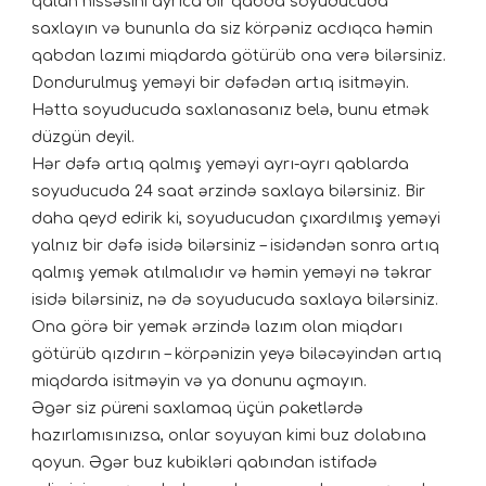
qalan hissəsini ayrıca bir qabda soyuducuda
saxlayın və bununla da siz körpəniz acdıqca həmin
qabdan lazımi miqdarda götürüb ona verə bilərsiniz.
Dondurulmuş yeməyi bir dəfədən artıq isitməyin.
Hətta soyuducuda saxlanasanız belə, bunu etmək
düzgün deyil.
Hər dəfə artıq qalmış yeməyi ayrı-ayrı qablarda
soyuducuda 24 saat ərzində saxlaya bilərsiniz. Bir
daha qeyd edirik ki, soyuducudan çıxardılmış yeməyi
yalnız bir dəfə isidə bilərsiniz – isidəndən sonra artıq
qalmış yemək atılmalıdır və həmin yeməyi nə təkrar
isidə bilərsiniz, nə də soyuducuda saxlaya bilərsiniz.
Ona görə bir yemək ərzində lazım olan miqdarı
götürüb qızdırın – körpənizin yeyə biləcəyindən artıq
miqdarda isitməyin və ya donunu açmayın.
Əgər siz püreni saxlamaq üçün paketlərdə
hazırlamısınızsa, onlar soyuyan kimi buz dolabına
qoyun. Əgər buz kubikləri qabından istifadə