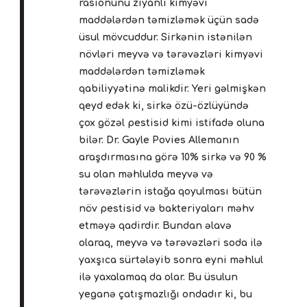
rasionunu ziyanlı kimyəvi
maddələrdən təmizləmək üçün sadə
üsul mövcuddur. Sirkənin istənilən
növləri meyvə və tərəvəzləri kimyəvi
maddələrdən təmizləmək
qabiliyyətinə malikdir. Yeri gəlmişkən
qeyd edək ki, sirkə özü-özlüyündə
çox gözəl pestisid kimi istifadə oluna
bilər. Dr. Gayle Povies Allemanın
araşdırmasına görə 10% sirkə və 90 %
su olan məhlulda meyvə və
tərəvəzlərin istağa qoyulması bütün
növ pestisid və bakteriyaları məhv
etməyə qadirdir. Bundan əlavə
olaraq, meyvə və tərəvəzləri soda ilə
yaxşıca sürtələyib sonra eyni məhlul
ilə yaxalamaq da olar. Bu üsulun
yeganə çatışmazlığı ondadır ki, bu