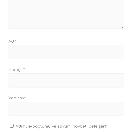
Ad
*
E-poçt
*
Veb sayt
Adımı, e-poçtumu və saytımı növbəti dəfə şərh