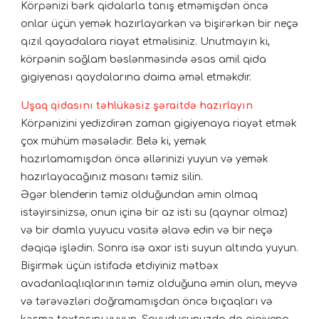
Körpənizi bərk qidalarla tanış etməmişdən öncə
onlar üçün yemək hazırlayarkən və bişirərkən bir neçə
qızıl qayadalara riayət etməlisiniz. Unutmayın ki,
körpənin sağlam bəslənməsində əsas amil qida
gigiyenası qaydalarına daima əməl etməkdir.
Uşaq qidasını təhlükəsiz şəraitdə hazırlayın
Körpənizini yedizdirən zaman gigiyenaya riayət etmək
çox mühüm məsələdir. Belə ki, yemək
hazırlamamışdan öncə əllərinizi yuyun və yemək
hazırlayacağınız masanı təmiz silin.
Əgər blenderin təmiz olduğundan əmin olmaq
istəyirsinizsə, onun içinə bir az isti su (qaynar olmaz)
və bir damla yuyucu vasitə əlavə edin və bir neçə
dəqiqə işlədin. Sonra isə axar isti suyun altında yuyun.
Bişirmək üçün istifadə etdiyiniz mətbəx
avadanlaqlıqlarının təmiz olduğuna əmin olun, meyvə
və tərəvəzləri doğramamışdan öncə bıçaqları və