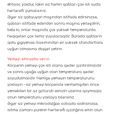
ehtiyac yoxdur, lakin siz həmin qabları çox isti suda
hərtərəfli yumalısınız.
Əgər siz qabyuyan maşından istifadə edirsinizsə,
qabları istifadə edəndən sonra maşına yerləşdirin,
belə ki, onlar maşında çox yüksək temperaturda
həqiqətən çox təmiz yuyulacaqdır. Burada qabların
qida gigiyenası baxımından ən yüksək standartlara
uyğun olmasına diqqət yetirin.
Yeməyi ehtiyatla verin
Körpənin yeməyi çox isti olana qədər qızdırılmalıdır
və sonra uşağa uyğun olan temperatura qədər
soyudulmalıdır. Həmişə yeməyin temperaturunu
yoxlayın – siz yeməyi körpənizə verməmişdən öncə
yeməkdən bir az götürüb əlinizin üzərinə qoymaqla
onun temperatunu yoxlaya bilərsiniz.
Əgər siz yeməyi mikrodalğalı sobada isidirsinizsə,
isitmə zamanı pürenin hərtərəfli qızdığına əmin olun.