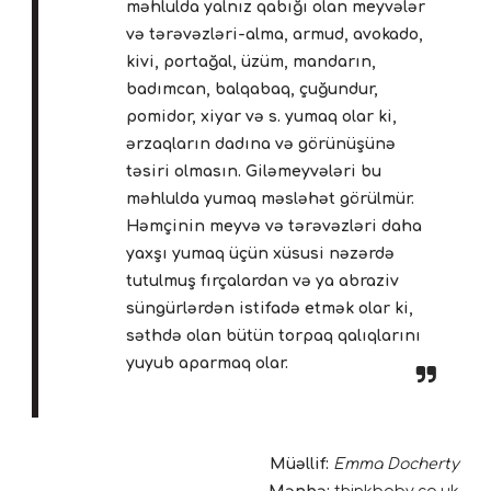
məhlulda yalnız qabığı olan meyvələr
və tərəvəzləri-alma, armud, avokado,
kivi, portağal, üzüm, mandarın,
badımcan, balqabaq, çuğundur,
pomidor, xiyar və s. yumaq olar ki,
ərzaqların dadına və görünüşünə
təsiri olmasın. Giləmeyvələri bu
məhlulda yumaq məsləhət görülmür.
Həmçinin meyvə və tərəvəzləri daha
yaxşı yumaq üçün xüsusi nəzərdə
tutulmuş fırçalardan və ya abraziv
süngürlərdən istifadə etmək olar ki,
səthdə olan bütün torpaq qalıqlarını
yuyub aparmaq olar.
Müəllif:
Emma Docherty