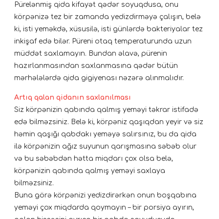
Pürelənmiş qida kifayət qədər soyuqdusa, onu
körpənizə tez bir zamanda yedizdirməyə çalışın, belə
ki, isti yeməkdə, xüsusilə, isti günlərdə bakteriyalar tez
inkişaf edə bilər. Püreni otaq temperaturunda uzun
müddət saxlamayın. Bundan əlavə, pürenin
hazırlanmasından saxlanmasına qədər bütün
mərhələlərdə qida gigiyenası nəzərə alınmalıdır.
Artıq qalan qidanın saxlanılması
Siz körpənizin qabında qalmış yeməyi təkrar istifadə
edə bilməzsiniz. Belə ki, körpəniz qaşıqdan yeyir və siz
həmin qaşığı qabdakı yeməyə salırsınız, bu da qida
ilə körpənizin ağız suyunun qarışmasına səbəb olur
və bu səbəbdən hətta miqdarı çox olsa belə,
körpənizin qabında qalmış yeməyi saxlaya
bilməzsiniz.
Buna görə körpənizi yedizdirərkən onun boşqabına
yeməyi çox miqdarda qoymayın – bir porsiya ayırın,