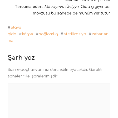
Mənbə:
thinkbaby.co.uk
Tərcümə edən:
Mirzəyeva Ülviyyə
. Qida gigiyenası
mövzusu bu sahədə də mühüm yer tutur.
#
əlavə
qida
#
körpə
#
sağlamlıq
#
sterilizasiya
#
zəhərlən
mə
Şərh yaz
Sizin e-poçt ünvanınız dərc edilməyəcəkdir.
Gərəkli
sahələr
*
ilə işarələnmişdir