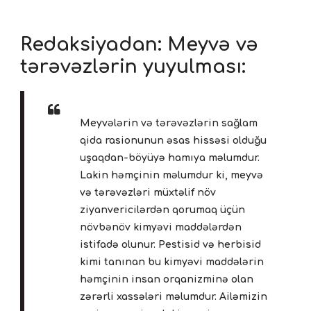
Redaksiyadan: Meyvə və
tərəvəzlərin yuyulması:
Meyvələrin və tərəvəzlərin sağlam
qida rasionunun əsas hissəsi olduğu
uşaqdan-böyüyə hamıya məlumdur.
Lakin həmçinin məlumdur ki, meyvə
və tərəvəzləri müxtəlif növ
ziyanvericilərdən qorumaq üçün
növbənöv kimyəvi maddələrdən
istifadə olunur. Pestisid və herbisid
kimi tanınan bu kimyəvi maddələrin
həmçinin insan orqanizminə olan
zərərli xassələri məlumdur. Ailəmizin