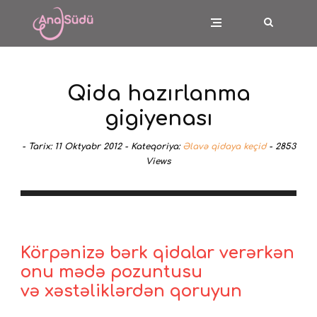
Qida hazırlanma
gigiyenası
-
Tarix:
11 Oktyabr 2012 -
Kateqoriya:
Əlavə qidaya keçid
-
2853
Views
Körpənizə bərk qidalar verərkən
onu mədə pozuntusu
və xəstəliklərdən qoruyun