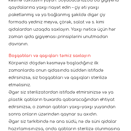
kəsmə taxtasını yuyun. Soyuducunuzda da gigiyena
qaydalarına yaxşı riayət edin – çiy əti yaxşı
paketlənmiş və ya bağlanmış şəkildə digər çiy
formada yediniz meyvə, çörək, salat və s. kimi
qidalardan uzaqda saxlayın. Yaxşı nəticə üçün hər
zaman qida gigiyenası prinsiplərini unutmadan
davranın.
Boşqabları və qaşıqları təmiz saxlayın
Körpənizi döşdən kəsməyə başladığınız ilk
zamanlarda onun qidasında süddən istifadə
edirsinizsə, siz boşqabları və qaşıqları sterilizə
etməlisiniz.
Əgər siz sterilizatordan istifadə etmirsinizsə və ya
plastik qabların buxarda qabaracağından ehtiyat
edirsinizsə, o zaman qabları yaxşı-yaxşı yuyandan
sonra onların üzərindən qaynar su axıdın.
Əgər siz tərkibində nə ana südü, nə də süni qidalar
hazırlamısınızsa, onda qabların sterilizə olunmasına