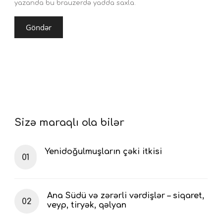
yazanda bu brauzerdə yadda saxla.
Sizə maraqlı ola bilər
Yenidoğulmuşların çəki itkisi
Ana Südü və zərərli vərdişlər – siqaret,
veyp, tiryək, qəlyan