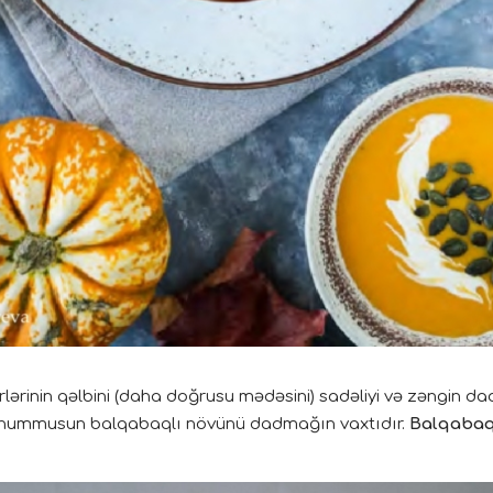
rinin qəlbini (daha doğrusu mədəsini) sadəliyi və zəngin dad
 hummusun balqabaqlı növünü dadmağın vaxtıdır.
Balqaba