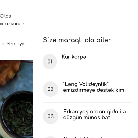
Gilas
 bir üzvünün
Sizə maraqlı ola bilər
lər. Yeməyin
Kür körpə
“Ləng Valideynlik”
əmizdirməyə dəstək kimi
Erkən yaşlardan qida ilə
düzgün münasibət