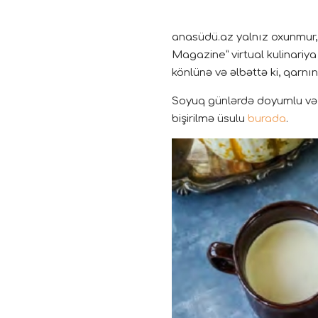
anasüdü.az yalnız oxunmur, h
Magazine” virtual kulinariya
könlünə və əlbəttə ki, qarn
Soyuq günlərdə doyumlu və 
bişirilmə üsulu
burada
.