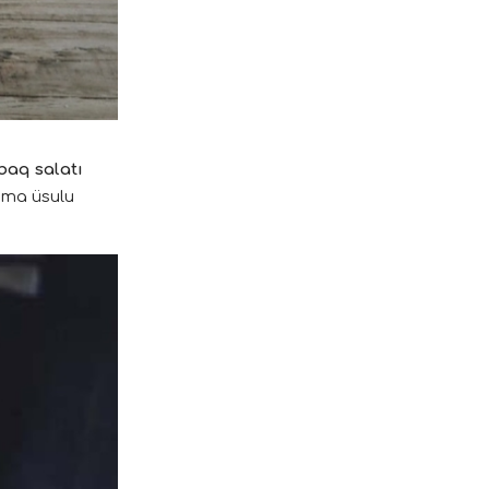
baq salatı
anma üsulu