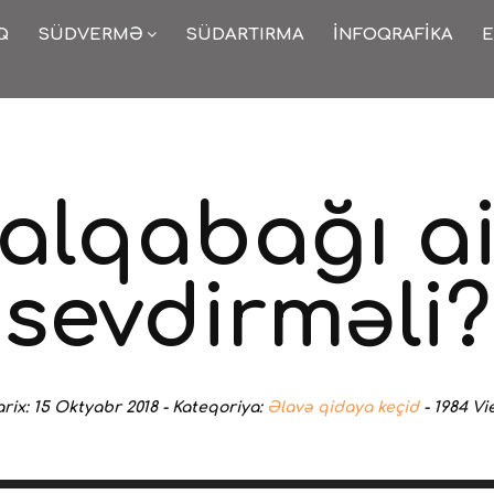
Q
SÜDVERMƏ
SÜDARTIRMA
İNFOQRAFIKA
E
alqabağı a
sevdirməli?
arix:
15 Oktyabr 2018 -
Kateqoriya:
Əlavə qidaya keçid
-
1984
Vi