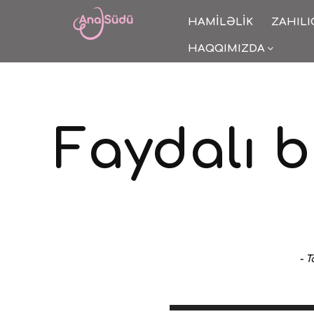
HAMILƏLIK
ZAHILI
HAQQIMIZDA
Faydalı b
-
T