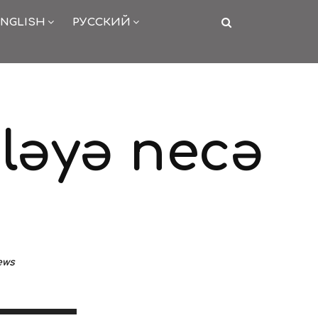
NGLISH
РУССКИЙ
iləyə necə
ews