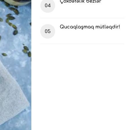
Çoxdəfəlik bezlər
Qucaqlaşmaq mütləqdir!