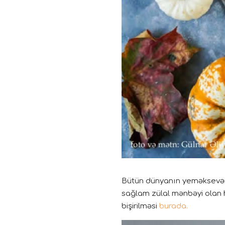
Bütün dünyanın yeməksevərlə
sağlam zülal mənbəyi olan
bişirilməsi
burada.