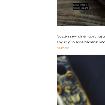
Gözləri sevindirən görünüşü
soyuq günlərdə bədənin vita
burada.