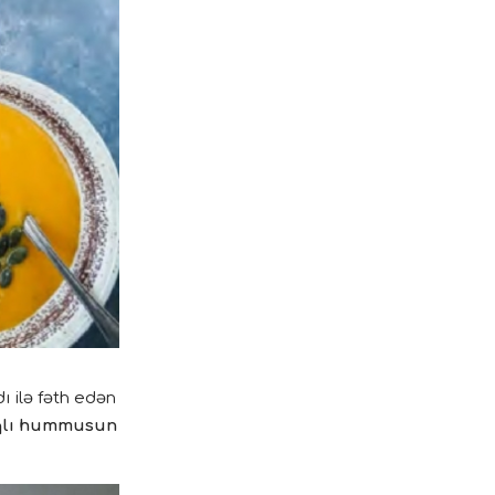
ı ilə fəth edən
qlı hummusun