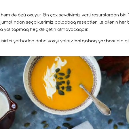
əm də özü oxuyur. Ən çox sevdiyimiz yerli resurslardan biri “
 jurnalından seçdiklərimiz balqabaq reseptləri ilə ailənin hər
ına yol tapmaq heç də çətin olmayacaqdır.
isidici şorbadan daha yaxşı yalnız
balqabaq şorbası
ola bi