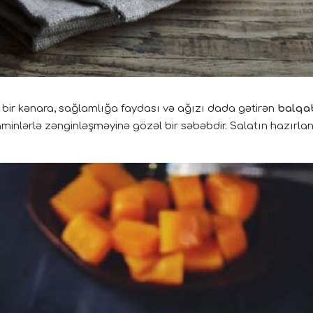
 bir kənara, sağlamlığa faydası və ağızı dada gətirən
balqa
minlərlə zənginləşməyinə gözəl bir səbəbdir. Salatın hazırl